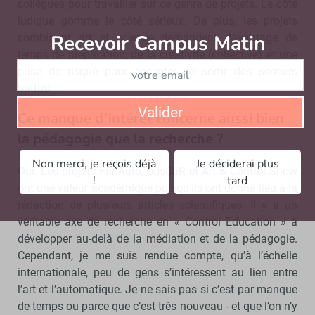
collègues pour travailler sur ce genre de projets. Le côté
ludique gomme le côté sérieux. De plus, les projets
Recevoir Campus Matin
Abonnez
combinant art et science demandent davantage de
temps de préparation, de la créativité (collective) et une
prise de risque pour accepter de sortir des sentiers
battus.
Valider
Ce manque d’intérêt concerne aussi bien
la pédagogie que la recherche ?
Non merci, je reçois déjà
Je déciderai plus
Oui. Les projets FanAuto, oosCaR et Art & Control Show
!
tard
ont une valeur académique puisqu’ils ont donné lieu à la
rédaction de plusieurs articles scientifiques. Il y a un
véritable axe de recherche en « Control Education » à
développer au-delà de la médiation et de la pédagogie.
Cependant, je me suis rendue compte, qu’à l’échelle
internationale, peu de gens s’intéressent au lien entre
l’art et l’automatique. Je ne sais pas si c’est par manque
de temps ou parce que c’est très nouveau - et que l’on n’y