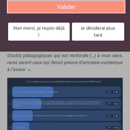
clair
», soutient Latifa Berkous.
Valider
Elle détaille : «
Les cours en présentiel
s’accompagneront avec plus ou moins d’activités à
distance qui viendront compléter ou affiner le cours.
Non merci, je reçois déjà
Je déciderai plus
Certains enseignants se sont déjà exprimés avec le
!
tard
souhait d’hybrider leurs cours lors d’une phase de retour
sur le campus parce qu’ils se sont déjà dotés d’une boite
d’outils pédagogiques qui est renforcée (…) à mon sens,
rares seront ceux qui feront preuve d’amnésie numérique
à l’avenir
».