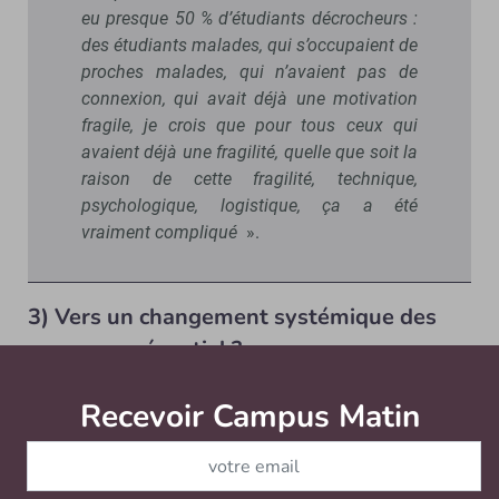
eu presque 50 % d’étudiants décrocheurs :
des étudiants malades, qui s’occupaient de
proches malades, qui n’avaient pas de
connexion, qui avait déjà une motivation
fragile, je crois que pour tous ceux qui
avaient déjà une fragilité, quelle que soit la
raison de cette fragilité, technique,
psychologique, logistique, ça a été
vraiment compliqué
».
3) Vers un changement systémique des
cours en présentiel ?
«
Le paysage pédagogique va changer inévitablement,
Recevoir Campus Matin
Abonnez
nous ne pourrons plus reprendre sous la même forme
qu’avant ce basculement dans le digital learning, il y a
vraiment un phénomène d’avant/après qui est très