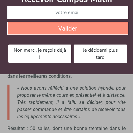
Les élèves de première année de Mines ParisTech-PSL ont
Valider
vécu une rentrée 2020 hybride. - © Mines ParisTech /
Stéphane Boda 2020
Non merci, je reçois déjà
Je déciderai plus
Et cette rentrée, alors ? Dès l’été, la DSI était sur le pied
!
tard
de guerre, pour la préparer. Avec une obsession :
permettre si besoin de
réaliser des cours à distance
dans les meilleures conditions.
« Nous avons réfléchi à une solution hybride, pour
proposer le même cours en présentiel et à distance.
Très rapidement, il a fallu se décider, pour vite
passer commande et être certains de recevoir tous
les équipements nécessaires ».
Résultat : 50 salles, dont une bonne trentaine dans le