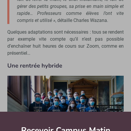
gérer des petits groupes, sa prise en main simple et
rapide… Professeurs comme élèves l’ont vite
compris et utilisé »
, détaille Charles Wazana.
Quelques adaptations sont nécessaires : tous se rendent
par exemple vite compte qu’il n’est pas possible
d’enchaîner huit heures de cours sur Zoom, comme en
présentiel…
Une rentr
ée hybride
Recevoir Campus Matin
Abonnez