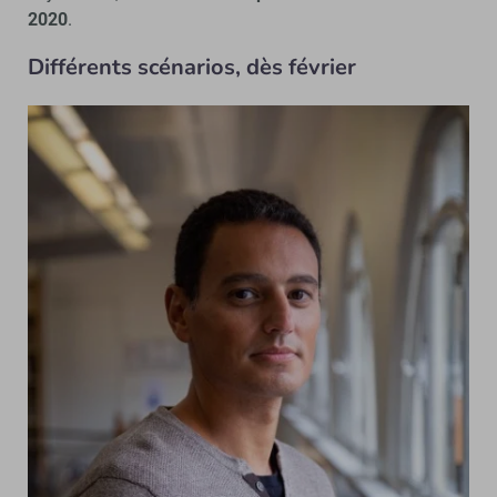
2020
.
Diff
érents sc
énarios, d
ès f
évrier