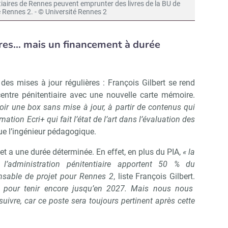
tiaires de Rennes peuvent emprunter des livres de la BU de
é Rennes 2. - © Université Rennes 2
Non merci, je reçois déjà !
Je déciderai plus tard
ires… mais un financement à durée
 des mises à jour régulières : François Gilbert se rend
entre pénitentiaire avec une nouvelle carte mémoire.
oir une box sans mise à jour, à partir de contenus qui
tion Ecri+ qui fait l’état de l’art dans l’évaluation des
que l’ingénieur pédagogique.
t a une durée déterminée. En effet, en plus du PIA,
« la
t l’administration pénitentiaire apportent 50 % du
nsable de projet pour Rennes 2
, liste François Gilbert.
 pour tenir encore jusqu’en 2027. Mais nous nous
uivre, car ce poste sera toujours pertinent après cette