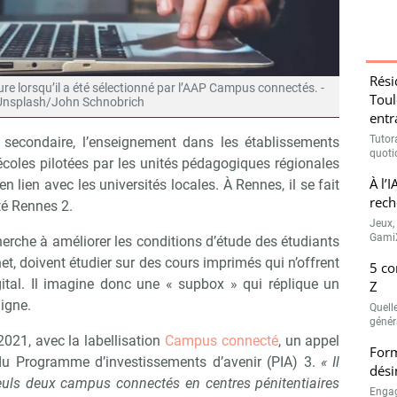
Rési
re lorsqu’il a été sélectionné par l’AAP Campus connectés. -
Toul
Unsplash/John Schnobrich
entr
Tutora
e secondaire, l’enseignement dans les établissements
quotid
 écoles pilotées par les unités pédagogiques régionales
À l’
 en lien avec les universités locales. À Rennes, il se fait
rech
té Rennes 2.
Jeux,
GamiX
herche à améliorer les conditions d’étude des étudiants
et, doivent étudier sur des cours imprimés qui n’offrent
5 co
gital. Il imagine donc une « supbox » qui réplique un
Z
igne.
Quell
génér
2021, avec la labellisation
Campus connecté
, un appel
Form
 du Programme d’investissements d’avenir (PIA) 3.
« Il
dési
 seuls deux campus connectés en centres pénitentiaires
Engag