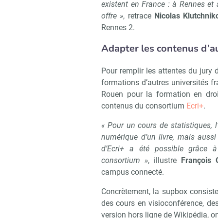
existent en France : à Rennes et à
offre »
, retrace
Nicolas Klutchnik
Rennes 2.
Adapter les contenus d’au
Pour remplir les attentes du jury
formations d’autres universités fr
Rouen pour la formation en droi
contenus du consortium
Ecri+
.
« Pour un cours de statistiques, l’
numérique d’un livre, mais aussi l
d’Ecri+ a été possible grâce à
consortium »
, illustre
François G
campus connecté.
Concrètement, la supbox consiste
des cours en visioconférence, des
version hors ligne de Wikipédia, on