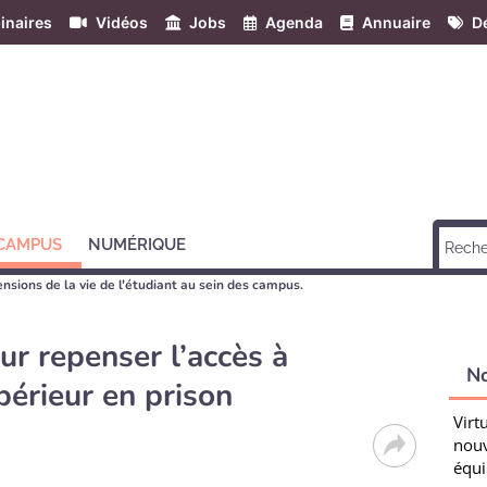
inaires
Vidéos
Jobs
Agenda
Annuaire
Dé
 CAMPUS
NUMÉRIQUE
nsions de la vie de l'étudiant au sein des campus.
r repenser l’accès à
N
périeur en prison
Virt
nouv
équi