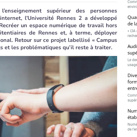
Comme
envir
 l’enseignement supérieur des personnes
Quan
’internet, l’Université Rennes 2 a développé
de l
? Recréer un espace numérique de travail hors
« L’IA
itentiaires de Rennes et, à terme, déployer
recher
ional. Retour sur ce projet labellisé « Campus
Audi
s et les problématiques qu’il reste à traiter.
supé
Le de
usage
Dive
form
entr
Comme
supéri
Numé
étab
Numér
de l’e