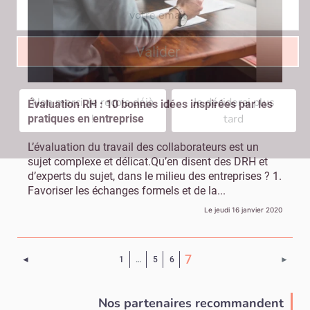
Valider
Non merci, je reçois déjà
Je déciderai plus
Évaluation RH : 10 bonnes idées inspirées par les
!
tard
pratiques en entreprise
L’évaluation du travail des collaborateurs est un
sujet complexe et délicat.Qu’en disent des DRH et
d’experts du sujet, dans le milieu des entreprises ? 1.
Favoriser les échanges formels et de la...
Le jeudi 16 janvier 2020
(Page courante)
7
Page précédente
Page 
◄
1
…
5
6
►
Nos partenaires recommandent