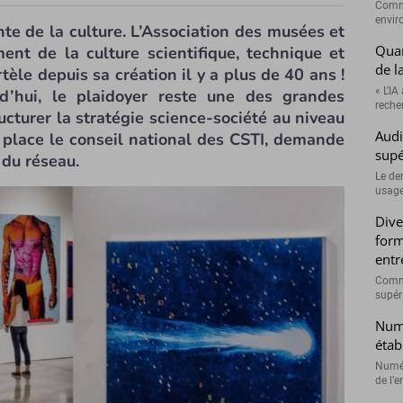
Comme
envir
nte de la culture. L’Association des musées et
Quan
ent de la culture scientifique, technique et
de l
tèle depuis sa création il y a plus de 40 ans !
« L’IA
rd’hui, le plaidoyer reste une des grandes
recher
ructurer la stratégie science-société au niveau
Audi
n place le conseil national des CSTI, demande
supé
 du réseau.
Le de
usage
Dive
form
entr
Comme
supéri
Numé
étab
Numér
de l’e