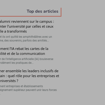
Top des articles
alumni reviennent sur le campus :
nter l’université par celles et ceux
lle a transformés
et ils ont quitté les amphithéâtres avec un
e, des souvenirs, parfois des amitiés...
ent l’IA rebat les cartes de la
bilité et de la communication
r de l’intelligence artificielle (IA) bouleverse
ndément les pratiques de...
er ensemble les leaders inclusifs de
in : quel rôle pour les entreprises et
universités ?
nt entreprises et établissements
eignement supérieur peuvent unir leurs forces
.