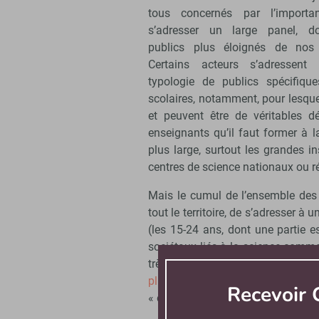
tous concernés par l’import
s’adresser un large panel, d
publics plus éloignés de nos 
Certains acteurs s’adressen
typologie de publics spécifique
scolaires, notamment, pour lesqu
et peuvent être de véritables dé
enseignants qu’il faut former à l
plus large, surtout les grandes 
centres de science nationaux ou r
Mais le cumul de l’ensemble des
tout le territoire, de s’adresser à 
(les 15-24 ans, dont une partie e
sociétaux liés à la science comme
très désengagée sur l’ensemble
plurielle
d’Olivier Galland et Ma
Recevoir
« empêchés » (détenus, malades, e