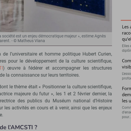
Les 
raco
la société est un enjeu démocratique majeur », estime Agnès
qu’e
arent. - © Matheus Viana
Elles 
diplôm
de l’universitaire et homme politique Hubert Curien,
Comm
res pour le développement de la culture scientifique,
visi
TI
) œuvre à fédérer et accompagner les structures
L’esso
e la connaissance sur leurs territoires.
profo
ont le thème était « Positionner la culture scientifique,
Form
trice majeure du futur », les 1 et 2 février dernier, la
dema
les 
directrice des publics du Muséum national d’Histoire
sur les activités en cours et à venir, ainsi que les enjeux
Comme
d’ens
e.
pour..
 de l’AMCSTI ?