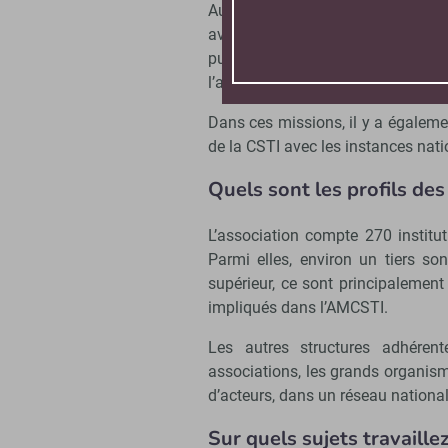
Au-delà de leur mission de « passe
avec les chercheurs, sont aussi 
publique, accompagnant la tra
l’apprentissage et proposant des 
Dans ces missions, il y a égalemen
de la CSTI avec les instances nati
Quels sont les profils de
L’association compte 270 institut
Parmi elles, environ un tiers so
supérieur, ce sont principalement
impliqués dans l’AMCSTI.
Les autres structures adhére
associations, les grands organism
d’acteurs, dans un réseau national,
Sur quels sujets travaill