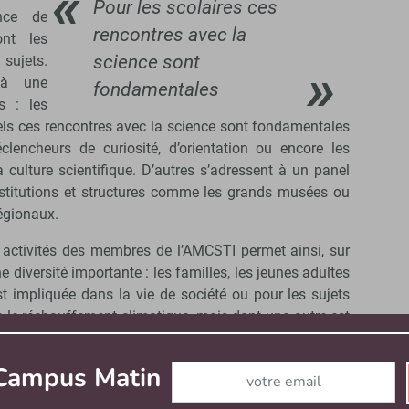
Pour les scolaires ces
ance de
rencontres avec la
ont les
science sont
sujets.
t à une
fondamentales
s : les
els ces rencontres avec la science sont fondamentales
clencheurs de curiosité, d’orientation ou encore les
a culture scientifique. D’autres s’adressent à un panel
institutions et structures comme les grands musées ou
égionaux.
 activités des membres de l’AMCSTI permet ainsi, sur
une diversité importante : les familles, les jeunes adultes
st impliquée dans la vie de société ou pour les sujets
 le réchauffement climatique, mais dont une autre est
 des sujets, comme l’a montré l’étude
Une jeunesse
rc Lazar), les seniors ou encore les publics dits
Abonnez-vous à notre newslett
 Campus Matin
tc.).