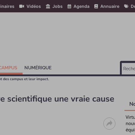
inaires
Vidéos
Jobs
Agenda
Annuaire
Dé
 CAMPUS
NUMÉRIQUE
 des campus et leur impact.
re scientifique une vraie cause
N
Virt
nouv
équi