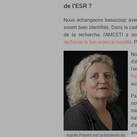
de l’ESR ?
Nous échangeons beaucoup avec 
soient bien identifiés. Dans le ca
de la recherche, l’AMCSTI a s
renforcer le lien science/société
. 
No
d’
l’
Fi
au
Pa
no
mi
na
d’
av
Agnès Parent est présidente de