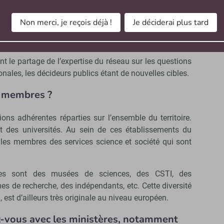
urs de science », les acteurs de la CSTI, en lien étroit
des créateurs de lien social, restaurant la confiance
Non merci, je reçois déjà !
Je déciderai plus tard
nsformation de la société, renouant le lien avec
perspectives.
t le partage de l’expertise du réseau sur les questions
onales, les décideurs publics étant de nouvelles cibles.
s membres ?
ions adhérentes réparties sur l’ensemble du territoire.
nt des universités. Au sein de ces établissements du
 les membres des services science et société qui sont
ntes sont des musées de sciences, des CSTI, des
es de recherche, des indépendants, etc. Cette diversité
 est d’ailleurs très originale au niveau européen.
ez-vous avec les ministères, notamment