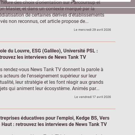
l’heure des choix d’orientation sur Parcoursup et
n Master, et dans un contexte marqué par la
diatisation de certaines dérives d’établissements
ivés non reconnus, cet article propose de...
Le mercredi 29 avril 2026
ole du Louvre, ESG (Galileo), Université PSL :
trouvez les interviews de News Tank TV
s rendez-vous News Tank TV donnent la parole à
s acteurs de l’enseignement supérieur sur leur
tualité, leur stratégie et les font réagir aux grands
jets qui animent leur écosystème. Animés par...
Le vendredi 17 avril 2026
treprises éducatives pour l’emploi, Kedge BS, Vers
 Haut : retrouvez les interviews de News Tank TV