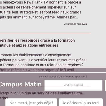
s rendez-vous News Tank TV donnent la parole à
s acteurs de l’enseignement supérieur sur leur
tualité, leur stratégie et les font réagir aux grands
jets qui animent leur écosystème. Animés par...
Le jeudi 21 mai 2026
versifier les ressources grâce à la formation
ntinue et aux relations entreprises
mment les établissements d’enseignement
périeur peuvent-ils diversifier leurs ressources grâce
la formation continue et aux relations entreprises ?
était le thème du webinaire organisé le 9 avril...
Le lundi 11 mai 2026
- Contenu sponsorisé
Abonnez-vous à notre newslett
 Campus Matin
ivé/public : un duo au service des étudiants ultra-
rins
Non merci, je reçois déjà !
Je déciderai plus tard