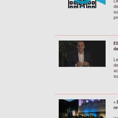
Le
de
su
pr
ES
de
Le
de
ac
su
« 
re