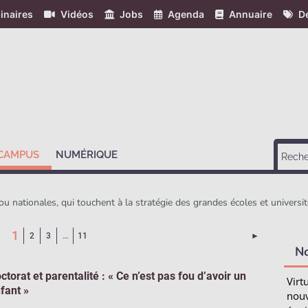
inaires
Vidéos
Jobs
Agenda
Annuaire
Dé
 CAMPUS
NUMÉRIQUE
 ou nationales, qui touchent à la stratégie des grandes écoles et universit
(Page courante)
1
Page suivant
2
3
…
11
►
N
ctorat et parentalité : « Ce n’est pas fou d’avoir un
Virt
fant »
nouv