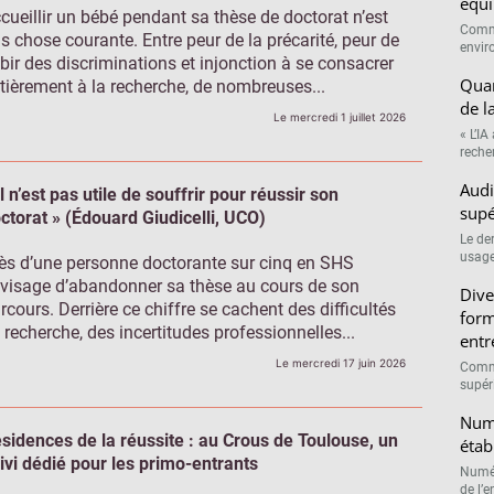
équi
cueillir un bébé pendant sa thèse de doctorat n’est
Comme
s chose courante. Entre peur de la précarité, peur de
envir
bir des discriminations et injonction à se consacrer
Quan
tièrement à la recherche, de nombreuses...
de l
Le mercredi 1 juillet 2026
« L’IA
recher
Audi
Il n’est pas utile de souffrir pour réussir son
supé
ctorat » (Édouard Giudicelli, UCO)
Le de
usage
ès d’une personne doctorante sur cinq en SHS
visage d’abandonner sa thèse au cours de son
Dive
rcours. Derrière ce chiffre se cachent des difficultés
form
 recherche, des incertitudes professionnelles...
entr
Le mercredi 17 juin 2026
Comme
supéri
Numé
sidences de la réussite : au Crous de Toulouse, un
étab
ivi dédié pour les primo-entrants
Numér
de l’e