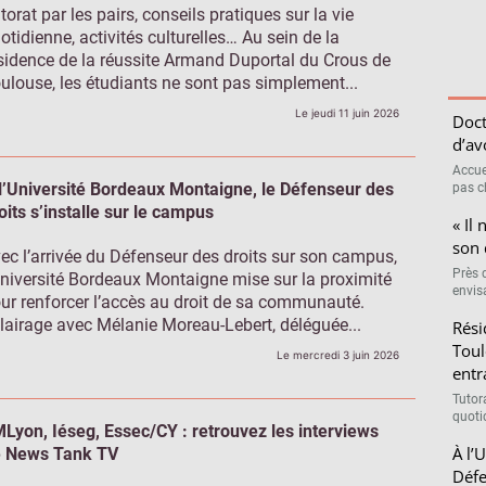
torat par les pairs, conseils pratiques sur la vie
otidienne, activités culturelles… Au sein de la
sidence de la réussite Armand Duportal du Crous de
ulouse, les étudiants ne sont pas simplement...
Le jeudi 11 juin 2026
Doct
d’av
Accue
l’Université Bordeaux Montaigne, le Défenseur des
pas c
oits s’installe sur le campus
« Il 
son 
ec l’arrivée du Défenseur des droits sur son campus,
Près 
Université Bordeaux Montaigne mise sur la proximité
envis
ur renforcer l’accès au droit de sa communauté.
lairage avec Mélanie Moreau-Lebert, déléguée...
Rési
Toul
Le mercredi 3 juin 2026
entr
Tutora
quotid
Lyon, Iéseg, Essec/CY : retrouvez les interviews
À l’
 News Tank TV
Défe