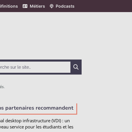
finitions
Métiers
Podcasts
Chercher
és.
e
os partenaires recommandent
ual desktop infrastructure (VDI) : un
eau service pour les étudiants et les