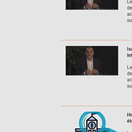
Le
de
ac
su
Is
in
Le
de
ac
su
Hc
ét