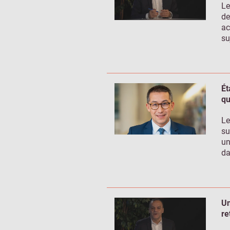
Le
de
ac
su
Ét
qu
Le
su
un
da
Un
re