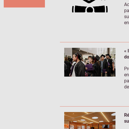
Ac
pa
su
en
« 
do
Pr
en
pa
de
Ré
su