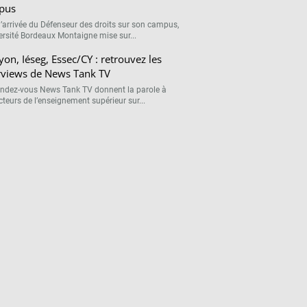
pus
l’arrivée du Défenseur des droits sur son campus,
versité Bordeaux Montaigne mise sur...
on, Iéseg, Essec/CY : retrouvez les
rviews de News Tank TV
endez-vous News Tank TV donnent la parole à
cteurs de l’enseignement supérieur sur...