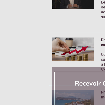
Le
de
ac
su
Di
co
Co
su
à 
C’
Recevoir
Pr
ma