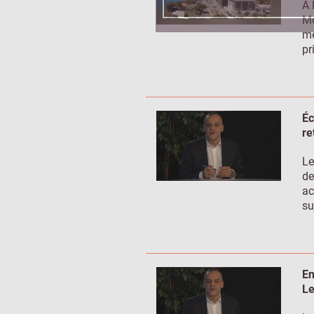
À 
Mo
mé
pr
Éc
re
Le
de
ac
su
En
Le