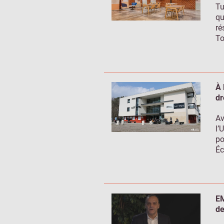
Tu
qu
ré
To
À 
dr
Av
l’
po
Éc
EM
de