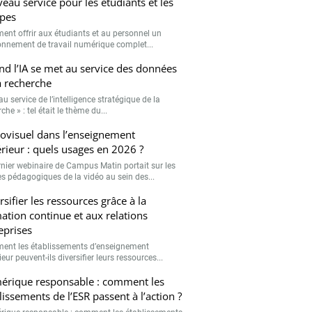
eau service pour les étudiants et les
pes
nt offrir aux étudiants et au personnel un
onnement de travail numérique complet...
d l’IA se met au service des données
a recherche
 au service de l’intelligence stratégique de la
che » : tel était le thème du...
ovisuel dans l’enseignement
rieur : quels usages en 2026 ?
rnier webinaire de Campus Matin portait sur les
s pédagogiques de la vidéo au sein des...
rsifier les ressources grâce à la
ation continue et aux relations
eprises
nt les établissements d’enseignement
eur peuvent-ils diversifier leurs ressources...
rique responsable : comment les
lissements de l’ESR passent à l’action ?