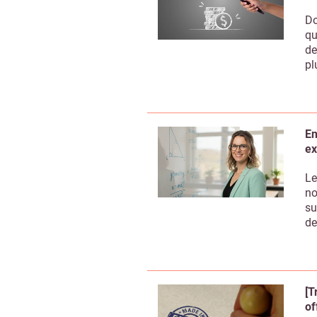
Do
qu
de
pl
En
ex
Le
no
su
de
[T
of