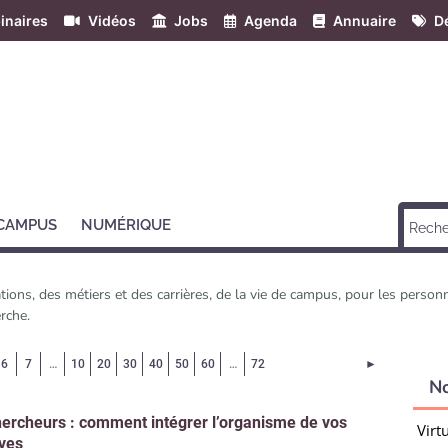
inaires
Vidéos
Jobs
Agenda
Annuaire
Dé
 CAMPUS
NUMÉRIQUE
ons, des métiers et des carrières, de la vie de campus, pour les person
rche.
Page courante)
Page suivant
6
7
…
10
20
30
40
50
60
…
72
►
N
ercheurs : comment intégrer l’organisme de vos
Virt
ves