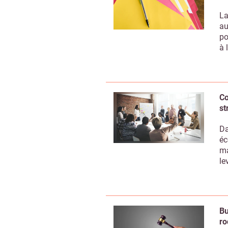
La
au
po
à 
Co
st
Da
éc
ma
le
Recevoir
Bu
ro