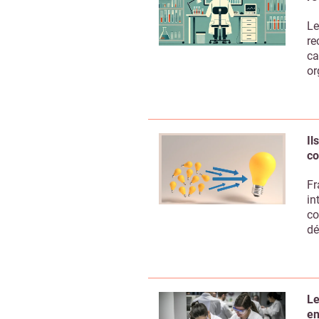
Le
re
ca
or
Il
co
Fr
in
co
dé
Le
en