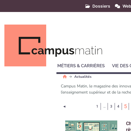
Dossiers
Web
MÉTIERS & CARRIÈRES
VIE DES
Actualités
Campus Matin, le magazine des innovati
l’enseignement supérieur et de la reche
(
5
Page précédente
◄
1
…
3
4
Ch
rê