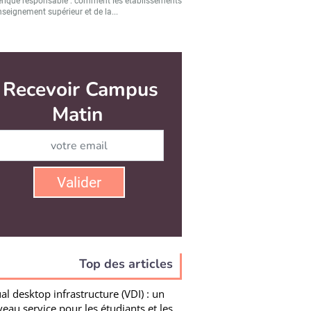
ique responsable : comment les établissements
nseignement supérieur et de la...
Top des articles
ual desktop infrastructure (VDI) : un
eau service pour les étudiants et les
pes
nt offrir aux étudiants et au personnel un
onnement de travail numérique complet...
devient le métier d’enseignant ?
le cadre du Printemps de la recherche en
tion 2026 organisée par le Réseau des Inspé ...
orat et parentalité : « Ce n’est pas fou
oir un enfant »
illir un bébé pendant sa thèse de doctorat n’est
hose courante. Entre peur de la...
l’université : résister ou s’adapter ?
développe une IA souveraine et éthique pour les