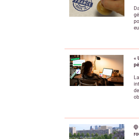
Da
gé
po
eu
« 
pé
La
in
de
ob
ro