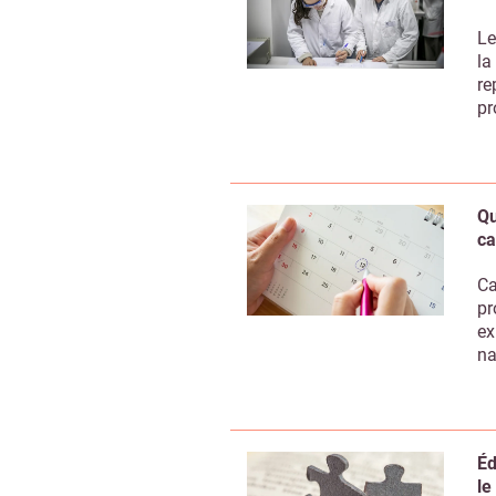
Le
la
re
pr
Qu
ca
Ca
pr
ex
na
Éd
le