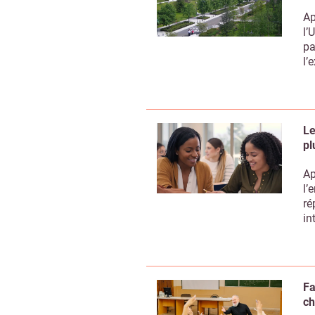
Ap
l’
pa
l’
Le
pl
Ap
l’
ré
in
Fa
ch