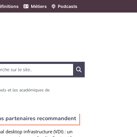
finitions
Métiers
Podcasts
Chercher
nels et les académiques de
e
os partenaires recommandent
ual desktop infrastructure (VDI) : un