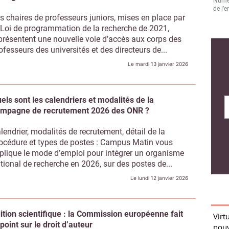
Numér
de l’e
s chaires de professeurs juniors, mises en place par
 Loi de programmation de la recherche de 2021,
présentent une nouvelle voie d’accès aux corps des
ofesseurs des universités et des directeurs de...
Le mardi 13 janvier 2026
Virt
nouv
équi
els sont les calendriers et modalités de la
Comme
mpagne de recrutement 2026 des ONR ?
envir
Que 
lendrier, modalités de recrutement, détail de la
Dans 
océdure et types de postes : Campus Matin vous
éduca
plique le mode d’emploi pour intégrer un organisme
tional de recherche en 2026, sur des postes de...
Doct
d’av
Le lundi 12 janvier 2026
Accue
pas c
IA à 
ition scientifique : la Commission européenne fait
 point sur le droit d’auteur
L’un 