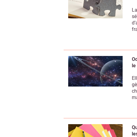
La
sé
d’
fr
Od
le
El
gè
ch
ma
Qu
le