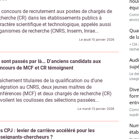
nouv
équi
 concours de recrutement aux postes de chargés de
Comme
cherche (CR) dans les établissements publics à
envir
ractère scientifique et technologique, appelés aussi
Quan
ganismes de recherche (CNRS, Inserm, Inrae...
de l
Le jeudi 15 janvier 2026
« L’IA
recher
Audi
s sont passés par là… D’anciens candidats aux
supé
ncours de MCF et CR témoignent
Le de
usage
aîchement titulaires de la qualification ou d’une
tégration au CNRS, deux jeunes maîtres de
Dive
nférences (MCF) et deux chargés de recherche (CR)
form
voilent les coulisses des sélections passées...
entr
Le mardi 13 janvier 2026
Comme
supéri
Numé
s CPJ : levier de carrière accéléré pour les
étab
seignants-chercheurs ?