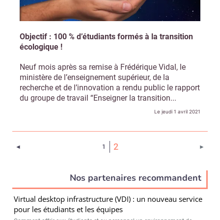
Objectif : 100 % d’étudiants formés à la transition
écologique !
Neuf mois après sa remise à Frédérique Vidal, le
ministère de l’enseignement supérieur, de la
recherche et de l’innovation a rendu public le rapport
du groupe de travail “Enseigner la transition...
Le jeudi 1 avril 2021
(Page courante)
2
Page précédente
Page 
◄
1
►
Nos partenaires recommandent
Virtual desktop infrastructure (VDI) : un nouveau service
pour les étudiants et les équipes