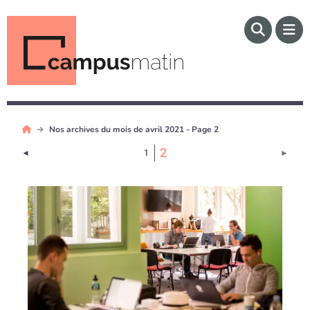
Nos archives du mois de avril 2021 - Page 2
(Page courante)
2
Page précédente
Page 
◄
1
►