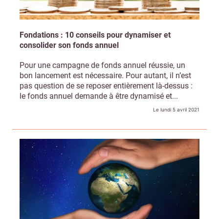
Fondations : 10 conseils pour dynamiser et
consolider son fonds annuel
Recevoir Campus Matin
Abonnez
Pour une campagne de fonds annuel réussie, un
bon lancement est nécessaire. Pour autant, il n’est
pas question de se reposer entièrement là-dessus :
le fonds annuel demande à être dynamisé et...
Le lundi 5 avril 2021
Valider
Non merci, je reçois déjà
Je déciderai plus
!
tard