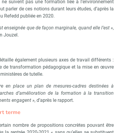
i ne suivent pas une formation liée à l’environnement
ut parler de ces notions durant leurs études, d’après la
u Refedd publiée en 2020.
est enseignée que de façon marginale, quand elle l’est »
,
on Jouzel.
étaille également plusieurs axes de travail différents :
che de transformation pédagogique et la mise en œuvre
ministères de tutelle.
re en place un plan de mesures-cadres destinées à
marches d’amélioration de la formation à la transition
ments engagent »
, d’après le rapport.
rt terme
ertain nombre de propositions concrètes pouvant être
s la rentrée 2020-2021 « sans qu’elles se substituent