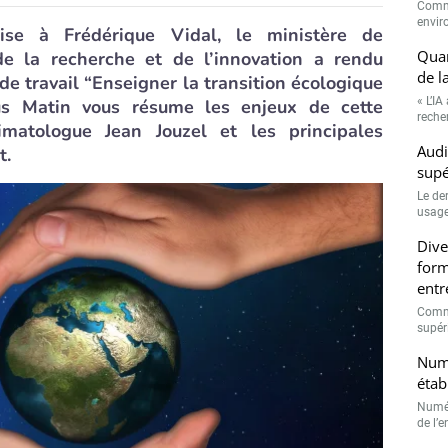
Comme
envir
se à Frédérique Vidal, le ministère de
Quan
de la recherche et de l’innovation a rendu
de l
de travail “Enseigner la transition écologique
« L’IA
us Matin vous résume les enjeux de cette
recher
imatologue Jean Jouzel et les principales
Audi
t.
supé
Le de
usage
Dive
form
entr
Comme
supéri
Numé
étab
Numér
de l’e