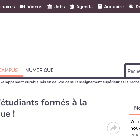
inaires
Vidéos
Jobs
Agenda
Annuaire
Dé
 CAMPUS
NUMÉRIQUE
éveloppement durable mis en oeuvre dans l'enseignement supérieur et la reche
’étudiants formés à la
N
ue !
Virt
nouv
équi