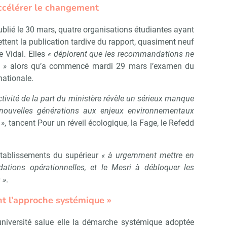
ccélérer le changement
Non merci, je reçois déjà !
Je déciderai plus tard
é le 30 mars, quatre organisations étudiantes ayant
ettent la publication tardive du rapport, quasiment neuf
 Vidal. Elles
« déplorent que les recommandations ne
 »
alors qu’a commencé mardi 29 mars l’examen du
nationale.
ctivité de la part du ministère révèle un sérieux manque
 nouvelles générations aux enjeux environnementaux
 »
, tancent Pour un réveil écologique, la Fage, le Refedd
établissements du supérieur
« à urgemment mettre en
tions opérationnelles, et le Mesri à débloquer les
 »
.
t l’approche systémique »
université salue elle la démarche systémique adoptée