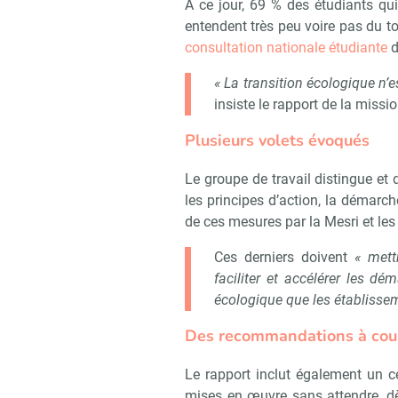
À ce jour, 69 % des étudiants qu
entendent très peu voire pas du to
consultation nationale étudiante
d
« La transition écologique n’
insiste le rapport de la missi
Plusieurs volets évoqués
Le groupe de travail distingue et d
les principes d’action, la démar
de ces mesures par la Mesri et les 
Ces derniers doivent
« mett
faciliter et accélérer les dé
écologique que les établisse
Des recommandations à cou
Le rapport inclut également un c
mises en œuvre sans attendre, dè