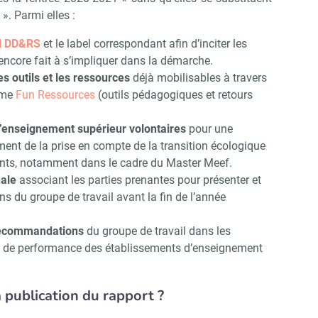
». Parmi elles :
el DD&RS
et le label correspondant afin d’inciter les
encore fait à s’impliquer dans la démarche.
es outils et les ressources
déjà mobilisables à travers
mme
Fun Ressources
(outils pédagogiques et retours
d’enseignement supérieur volontaires
pour une
ment de la prise en compte de la transition écologique
nts, notamment dans le cadre du Master Meef.
nale
associant les parties prenantes pour présenter et
 du groupe de travail avant la fin de l’année
 recommandations
du groupe de travail dans les
et de performance des établissements d’enseignement
Abonnez-vous à notre newslett
 Campus Matin
a publication du rapport ?