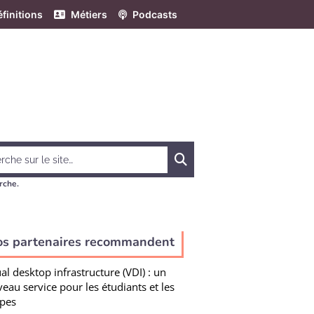
finitions
Métiers
Podcasts
Chercher
rche.
os partenaires recommandent
ual desktop infrastructure (VDI) : un
eau service pour les étudiants et les
pes