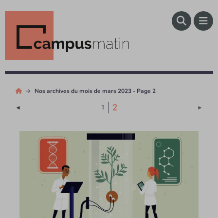
Nos archives du mois de mars 2023 - Page 2
(Page courante)
2
Page précédente
Page 
◄
1
►