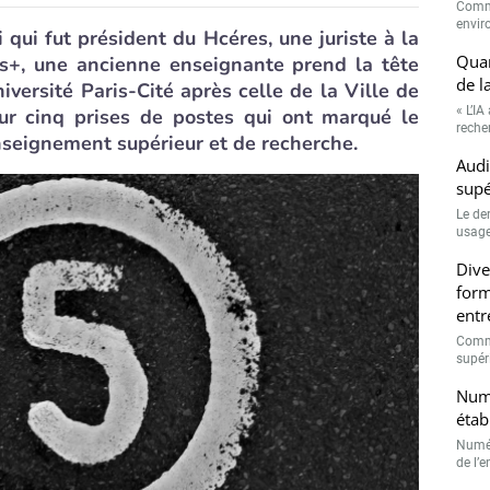
Comme
envir
 qui fut président du Hcéres, une juriste à la
Quan
us+, une ancienne enseignante prend la tête
de l
versité Paris-Cité après celle de la Ville de
« L’IA
ur cinq prises de postes qui ont marqué le
recher
seignement supérieur et de recherche.
Audi
supé
Le de
usage
Dive
form
entr
Comme
supéri
Numé
étab
Numér
de l’e