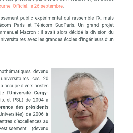
ournel Officiel, le 26 septembre
.
Non merci, je reçois déjà !
Je déciderai plus tard
lissement public expérimental qui rassemble l’X, mais
Télécom Paris et Télécom SudParis. Un grand projet
mmanuel Macron : il avait alors décidé la division du
niversitaires avec les grandes écoles d’ingénieurs d’un
 mathématiques devenu
 universitaires ces 20
 a occupé divers postes
e l’
Université Cergy-
is, et PSL) de 2004 à
érence des présidents
Universités) de 2006 à
ntres d’excellences au
vestissement (devenu