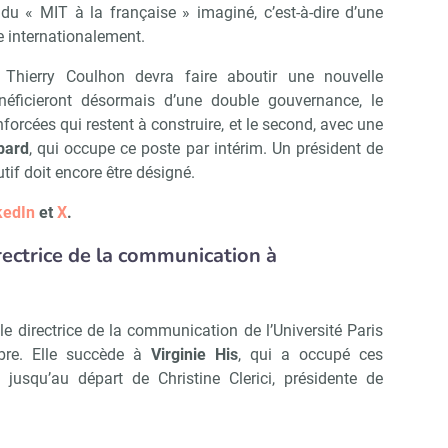
du « MIT à la française » imaginé, c’est-à-dire d’une
e internationalement.
 Thierry Coulhon devra faire aboutir une nouvelle
bénéficieront désormais d’une double gouvernance, le
orcées qui restent à construire, et le second, avec une
bard
, qui occupe ce poste par intérim. Un président de
tif doit encore être désigné.
kedIn
et
X
.
rectrice de la communication à
le directrice de la communication de l’Université Paris
mbre. Elle succède à
Virginie His
, qui a occupé ces
usqu’au départ de Christine Clerici, présidente de