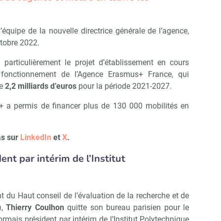
’équipe de la nouvelle directrice générale de l’agence,
ctobre 2022.
 particulièrement le projet d’établissement en cours
e fonctionnement de l’Agence Erasmus+ France, qui
de
2,2 milliards d’euros
pour la période 2021-2027.
 a permis de financer plus de 130 000 mobilités en
as sur
LinkedIn
et
X
.
ent par intérim de l’Institut
ent du Haut conseil de l’évaluation de la recherche et de
Abonnez-vous à notre newslett
 Campus Matin
),
Thierry Coulhon
quitte son bureau parisien pour le
ormais président par intérim de l’Institut Polytechnique