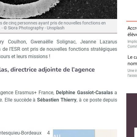
s de cinq personnes ayant pris de nouvelles fonctions en
Accr
 - © Siora Photography - Unsplash
élèv
erry Coulhon, Gwenaëlle Solignac, Jeanne Lazarus
Impli
Commi
s de l’ESR ont pris de nouvelles fonctions stratégiques
ours et leurs missions !
Le c
nomi
s, directrice adjointe de l’agence
Une i
l’ass
’Agence Erasmus+ France,
Delphine Gassiot-Casalas
a
. Elle succède à
Sébastien Thierry
, à ce poste depuis
ntesquieu-Bordeaux 4