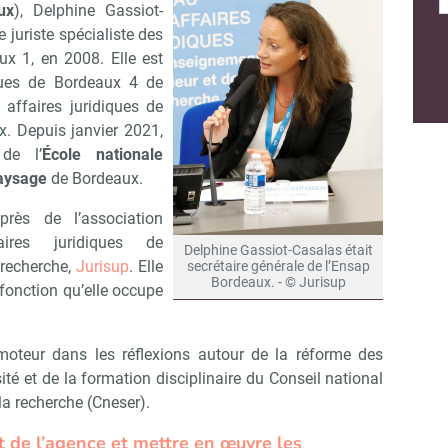
ux
), Delphine Gassiot-
juriste spécialiste des
ux 1, en 2008. Elle est
iques de Bordeaux 4 de
 affaires juridiques de
x. Depuis janvier 2021,
 de l’
École nationale
paysage
de Bordeaux.
près de l’association
ires juridiques de
Delphine Gassiot-Casalas était
 recherche,
Jurisup
. Elle
secrétaire générale de l’Ensap
Bordeaux. - © Jurisup
 fonction qu’elle occupe
oteur dans les réflexions autour de la réforme des
sité et de la formation disciplinaire du Conseil national
la recherche (Cneser).
 de l’agence et mettre en œuvre les