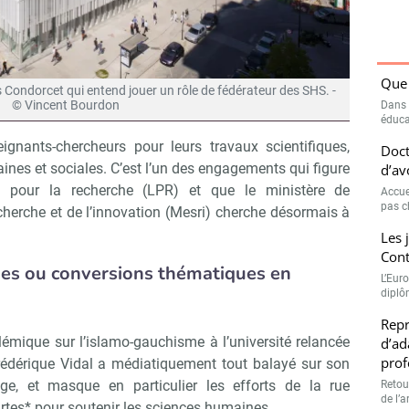
Que 
ondorcet qui entend jouer un rôle de fédérateur des SHS. -
© Vincent Bourdon
Dans 
éduca
nants-chercheurs pour leurs travaux scientifiques,
Doct
ines et sociales. C’est l’un des engagements qui figure
d’av
 pour la recherche (LPR) et que le ministère de
Accue
pas c
echerche et de l’innovation (Mesri) cherche désormais à
Les 
Cont
es ou conversions thématiques en
L’Euro
diplôm
Repr
lémique sur l’islamo-gauchisme à l’université relancée
d’ad
prof
rédérique Vidal a médiatiquement tout balayé sur son
ge, et masque en particulier les efforts de la rue
Retou
de l’a
rtes* pour soutenir les sciences humaines.