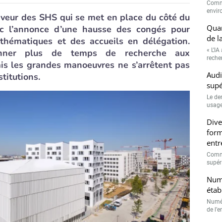
Comme
envir
faveur des SHS qui se met en place du côté du
Quan
c l’annonce d’une hausse des congés pour
de l
thématiques et des accueils en délégation.
« L’IA
donner plus de temps de recherche aux
recher
is les grandes manoeuvres ne s’arrêtent pas
Audi
stitutions.
supé
Le de
usage
Dive
form
entr
Comme
supéri
Numé
étab
Numér
de l’e