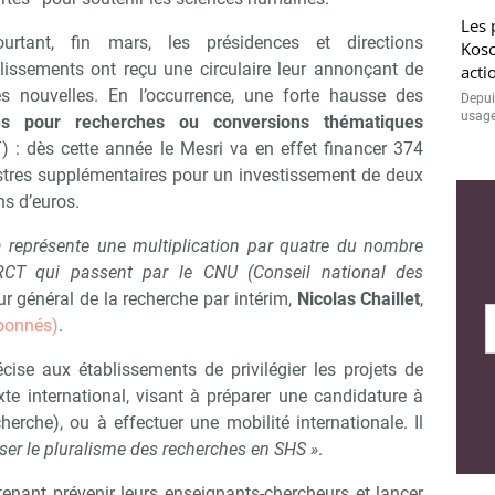
Les 
urtant, fin mars, les présidences et directions
Kosc
blissements ont reçu une circulaire leur annonçant de
acti
s nouvelles. En l’occurrence, une forte hausse des
Depuis
usage
és pour recherches ou conversions thématiques
) : dès cette année le Mesri va en effet financer 374
tres supplémentaires pour un investissement de deux
ns d’euros.
a représente une multiplication par quatre du nombre
CT qui passent par le CNU (Conseil national des
teur général de la recherche par intérim,
Nicolas Chaillet
,
abonnés)
.
cise aux établissements de privilégier les projets de
te international, visant à préparer une candidature à
herche), ou à effectuer une mobilité internationale. Il
iser le pluralisme des recherches en SHS »
.
enant prévenir leurs enseignants-chercheurs et lancer