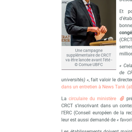
Et po
d’éta
bonne
cong
(CRCT
semes
Une campagne
millio
supplémentaire de CRCT
va être lancée avant l’été -
© Comue UBFC
« Cel
de CR
universités) »
, fait valoir le direc
dans un entretien à News Tank (
La
circulaire du ministère
pré
CRCT s’inscrivant dans un contex
l’ERC (Conseil européen de la rec
leur est aussi demandé de
« favor
Les établissements doivent maint