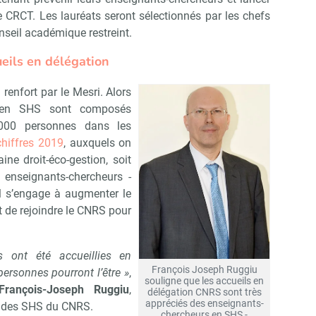
CRCT. Les lauréats seront sélectionnés par les chefs
nseil académique restreint.
eils en délégation
enfort par le Mesri. Alors
ns en SHS sont composés
 000 personnes dans les
chiffres 2019
, auxquels on
ne droit-éco-gestion, soit
 enseignants-chercheurs -
l s’engage à augmenter le
 de rejoindre le CNRS pour
 ont été accueillies en
François Joseph Ruggiu
ersonnes pourront l’être »
,
souligne que les accueils en
Abonnez-vous à notre newslett
 Campus Matin
François-Joseph Ruggiu
,
délégation CNRS sont très
appréciés des enseignants-
nal des SHS du CNRS.
chercheurs en SHS -