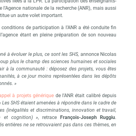
atives liées à la LPR. La participation des enseignants-
e l’Agence nationale de la recherche (ANR), mais aussi
itue un autre volet important.
s conditions de participation à l’ANR a été conduite fin
, l’agence étant en pleine préparation de son nouveau
né à évoluer le plus, ce sont les SHS,
annonce Nicolas
up plus le champ des sciences humaines et sociales
ir à la communauté : déposez des projets, vous êtes
anités, à ce jour moins représentées dans les dépôts
ionnés. »
’appel à projets générique
de l’ANR était calibré depuis
 Les SHS étaient amenées à répondre dans le cadre de
 (inégalités et discriminations, innovation et travail,
n et cognition) »
, retrace
François-Joseph Ruggiu
.
 entières ne se retrouvaient pas dans ces thèmes, en