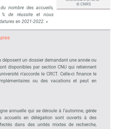
© CNRS
 du nombre des accueils,
Non merci, je reçois déjà !
Je déciderai plus tard
 % de réussite et nous
datures en 2021-2022. »
ures
s déposent un dossier demandant une année ou
ont disponibles par section CNU qui retiennent
niversité n’accorde le CRCT. Celle-ci finance le
mplémentaires ou des vacations et peut en
gne annuelle qui se déroule à l’automne, gérée
es accueils en délégation sont ouverts à des
ffectés dans des unités mixtes de recherche,