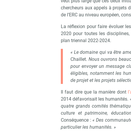
veut plus large que ces deux initi
chercheurs aux appels à projets d
de l’ERC au niveau européen, const
La réflexion pour faire évoluer le
2020 pour toutes les disciplines
plan triennal 2022-2024.
« Le domaine qui va être ame
Chaillet.
Nous ouvrons beauco
pour envoyer un message cla
éligibles, notamment les hum
de projet et les projets sélect
Il faut dire que la manière dont
l
2014 défavorisait les humanités.
«
quatre grands comités thématiques
culture et patrimoine, éducatio
Conséquence :
« Des communautés
particulier les humanités. »