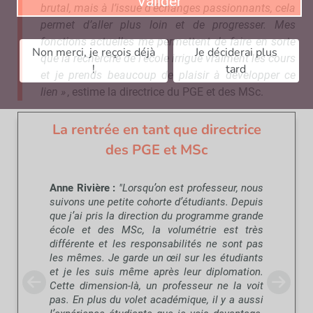
Valider
brutal, mais à l’issue d’échanges passionnants, cela
permet d’aller plus loin et de progresser.
Mes
fonctions actuelles me permettent de faire en sorte
Non merci, je reçois déjà
Je déciderai plus
que la recherche de l’école irrigue vraiment les cours
!
tard
et je prends beaucoup de plaisir à développer ce
lien »
, estime la directrice du PGE et des MSc.
La rentrée en tant que directrice
des PGE et MSc
Anne Rivière :
"Lorsqu’on est professeur, nous
suivons une petite cohorte d’étudiants. Depuis
que j’ai pris la direction du programme grande
école et des MSc, la volumétrie est très
différente et les responsabilités ne sont pas
les mêmes. Je garde un œil sur les étudiants
et je les suis même après leur diplomation.
Cette dimension-là, un professeur ne la voit
pas. En plus du volet académique, il y a aussi