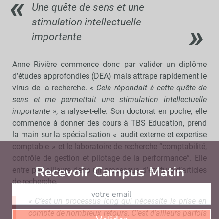
Une quête de sens et une
stimulation intellectuelle
importante
Anne Rivière commence donc par valider un diplôme
d’études approfondies (DEA) mais attrape rapidement le
virus de la recherche.
« Cela répondait à cette quête de
sens et me permettait une stimulation intellectuelle
importante »
, analyse-t-elle. Son doctorat en poche, elle
commence à donner des cours à TBS Education, prend
la main sur la spécialisation « audit externe et expertise
comptable » et le laboratoire de recherche “comptabilité,
contrôle de gestion et pilotage de la performance”. Elle
Recevoir Campus Matin
Abonnez
entre par ailleurs dans un processus d’écriture d’articles
de recherche.
« C’est un processus long qui nécessite la prise en
compte de nombreux retours. C’est d’ailleurs parfois