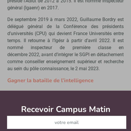
préside l’Adiut de 2012 à 2015. Il est nommé inspecteur
général (Igaenr) en 2017.
De septembre 2019 à mars 2022, Guillaume Bordry est
délégué général de la Conférence des présidents
d’universités (CPU) qui devient France Universités entre
temps. Il retourne à l’Igésr à partir d’avril 2022. ll est
nommé inspecteur de première classe en
décembre 2022, avant d’intégrer le SGPI en détachement
comme conseiller enseignement supérieur et recherche
au sein du pôle connaissance, le 2 mai 2023.
Gagner la bataille de l’intelligence
Le SGPI est l’institution, sous la tutelle de Matignon, qui
pilote le programme d’investissement France 2030 qui a
Recevoir Campus Matin
Abonnez
succédé au Programmes d’investissements d’avenir. En
son sein, le pôle Connaissance couvre l’ensemble des
programmes sur les champs du scolaire et du supérieur,
de la culture, la recherche, l’innovation et le transfert de