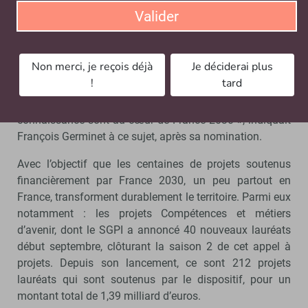
technologie.
Valider
« La connaissance est au centre de la bataille des
compétences qui n’est autre qu’une bataille de
Non merci, je reçois déjà
Je déciderai plus
l’intelligence. L’invention des métiers de demain, la lutte
!
tard
contre les fake news, l’attractivité de la science, les biais
de genre, ou la connaissance et notre rapport à la
connaissance sont au cœur de France 2030 », indiquait
François Germinet à ce sujet, après sa nomination.
Avec l’objectif que les centaines de projets soutenus
financièrement par France 2030, un peu partout en
France, transforment durablement le territoire. Parmi eux
notamment : les projets Compétences et métiers
d’avenir, dont le SGPI a annoncé 40 nouveaux lauréats
début septembre, clôturant la saison 2 de cet appel à
projets. Depuis son lancement, ce sont 212 projets
lauréats qui sont soutenus par le dispositif, pour un
montant total de 1,39 milliard d’euros.