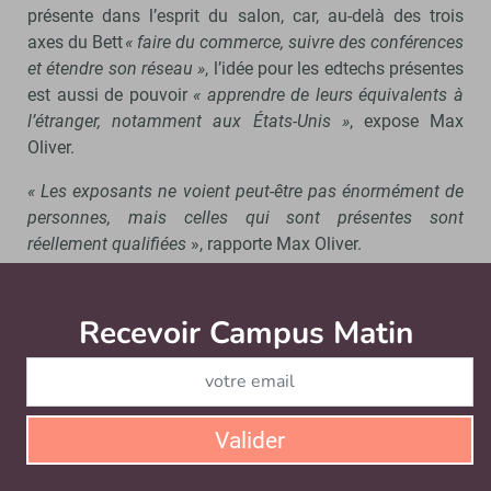
présente dans l’esprit du salon, car, au-delà des trois
axes du Bett
« faire du commerce, suivre des conférences
et étendre son réseau »
, l’idée pour les edtechs présentes
est aussi de pouvoir
« apprendre de leurs équivalents à
l’étranger, notamment aux États-Unis »
, expose Max
Oliver.
« Les exposants ne voient peut-être pas énormément de
personnes, mais celles qui sont présentes sont
réellement qualifiées
», rapporte Max Oliver.
Suivre les innovations… avec un regard
critique
Recevoir Campus Matin
Abonnez
Diana Laurillard
est enseignante-chercheuse en
blended
learning,
une manière d’apprendre constituée de cours
en présentiel et en ligne pour plus
Valider
d’adaptabilité, à
University college of London
au sein du
Knowledge Lab.
Elle est aussi l’ancienne responsable de