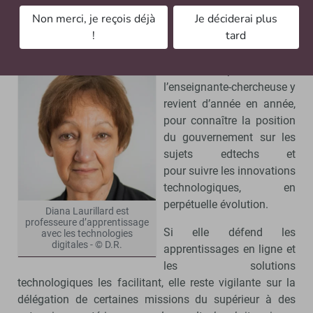
l’unité de stratégie e-learning du département pour
Non merci, je reçois déjà
Je déciderai plus
l’éducation et les compétences (2002 à 2005) de cette
!
tard
même université.
Grande adepte du Bett,
l’enseignante-chercheuse y
revient d’année en année,
pour connaître la position
du gouvernement sur les
sujets edtechs et
pour suivre les innovations
technologiques, en
perpétuelle évolution.
Diana Laurillard est
professeure d’apprentissage
Si elle défend les
avec les technologies
digitales - © D.R.
apprentissages en ligne et
les solutions
technologiques les facilitant, elle reste vigilante sur la
délégation de certaines missions du supérieur à des