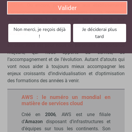
EdStart
. Ou encore, pour donner aux établissements
Valider
d’enseignement supérieur les moyens (outils, contenus
de cours, labs…) de préparer les étudiants aux
certifications et aux carrières dans le cloud, il y a
AWS
Non merci, je reçois déjà
Je déciderai plus
Academy
.
!
tard
En clair, AWS est pour nous un partenaire d’importance
majeure, qui nous apporte du service, de
l’accompagnement et de l‘évolution. Autant d’atouts qui
vont nous aider à toujours mieux accompagner les
enjeux croissants d’individualisation et d’optimisation
des formations des années à venir.
AWS : le numéro un mondial en
matière de services cloud
Créé en
2006
,
AWS est une filiale
d’
Amazon
disposant d’infrastructures et
d’équipes sur tous les continents. Son