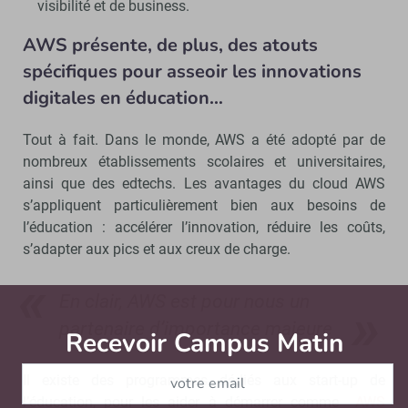
visibilité et de business.
AWS présente, de plus, des atouts
spécifiques pour asseoir les innovations
digitales en éducation…
Tout à fait. Dans le monde, AWS a été adopté par de
nombreux établissements scolaires et universitaires,
ainsi que des edtechs. Les avantages du cloud AWS
s’appliquent particulièrement bien aux besoins de
l’éducation : accélérer l’innovation, réduire les coûts,
s’adapter aux pics et aux creux de charge.
En clair, AWS est pour nous un
partenaire d’importance majeure
Recevoir Campus Matin
Abonnez
Il existe des programmes dédiés aux start-up de
l’éducation, pour les aider à démarrer comme
AWS