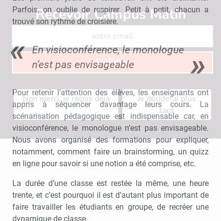
Recevoir Campus Matin
Abonnez
Parfois, on oublie de respirer. Petit à petit, chacun a
trouvé son rythme de croisière.
En visioconférence, le monologue
Valider
n’est pas envisageable
Pour retenir l’attention des élèves, les enseignants ont
Non merci, je reçois déjà
Je déciderai plus
appris à séquencer davantage leurs cours. La
!
tard
scénarisation pédagogique est indispensable car, en
visioconférence, le monologue n’est pas envisageable.
Nous avons organisé des formations pour expliquer,
notamment, comment faire un brainstorming, un quizz
en ligne pour savoir si une notion a été comprise, etc.
La durée d’une classe est restée la même, une heure
trente, et c’est pourquoi il est d’autant plus important de
faire travailler les étudiants en groupe, de recréer une
dynamique de classe.