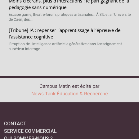
Moins d’écrans, plus d’interactions : le pari gagnant de la
pédagogie sans numérique
Escape game, théâtre-forum, pratiques artisanales… À 3IL et à l’Université
de Caen, des...
[Tribune] IA : repenser l’apprentissage à l’épreuve de
l’assistance cognitive
L’irruption de l’intelligence artificielle générative dans l’enseignement
supérieur interroge...
Campus Matin est édité par
News Tank Éducation & Recherche
CONTACT
SERVICE COMMERCIAL
QUI SOMMES-NOUS ?