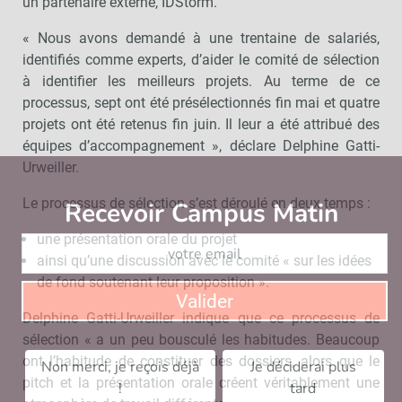
un partenaire externe, IDStorm.
« Nous avons demandé à une trentaine de salariés,
identifiés comme experts, d’aider le comité de sélection
à identifier les meilleurs projets. Au terme de ce
processus, sept ont été présélectionnés fin mai et quatre
projets ont été retenus fin juin. Il leur a été attribué des
équipes d’accompagnement », déclare Delphine Gatti-
Urweiller.
Le processus de sélection s’est déroulé en deux temps :
Recevoir Campus Matin
Abonnez
une présentation orale du projet
ainsi qu’une discussion avec le comité « sur les idées
de fond soutenant leur proposition ».
Valider
Delphine Gatti-Urweiller indique que ce processus de
sélection « a un peu bousculé les habitudes. Beaucoup
ont l’habitude de constituer des dossiers, alors que le
Non merci, je reçois déjà
Je déciderai plus
pitch et la présentation orale créent véritablement une
!
tard