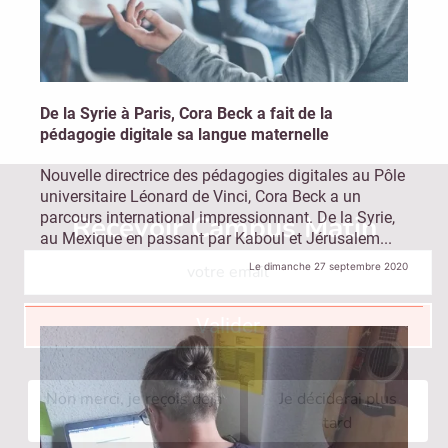
De la Syrie à Paris, Cora Beck a fait de la
pédagogie digitale sa langue maternelle
Nouvelle directrice des pédagogies digitales au Pôle
universitaire Léonard de Vinci, Cora Beck a un
parcours international impressionnant. De la Syrie,
Recevoir Campus Matin
Abonnez
au Mexique en passant par Kaboul et Jérusalem...
Le dimanche 27 septembre 2020
Valider
Non merci, je reçois déjà
Je déciderai plus
!
tard