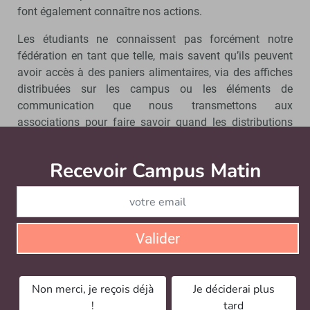
font également connaître nos actions.
Les étudiants ne connaissent pas forcément notre
fédération en tant que telle, mais savent qu’ils peuvent
avoir accès à des paniers alimentaires, via des affiches
distribuées sur les campus ou les éléments de
communication que nous transmettons aux
associations pour faire savoir quand les distributions
reprennent.
Recevoir Campus Matin
Abonnez
L’information passe, même aux étudiants qui ne sont
pas reliés à des associations, notamment grâce à la
communication faite autour de l’épicerie solidaire
pendant la crise Covid.
Valider
Pour porter un projet dans chaque
université, la multiplicité des acteurs est-
elle une difficulté ?
Non merci, je reçois déjà
Je déciderai plus
!
tard