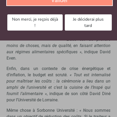
Valider
commencer
par l’alimentation. En effet,
le choix du prestataire
Non merci, je reçois déjà
Je déciderai plus
prend en compte la
David Even est directeur de la
!
tard
production pour qu’elle
communication à Sorbonne
Université. - © D.R.
soit durable et locale.
« L’idée est de prendre
moins de choses, mais de qualité, en faisant attention
aux régimes alimentaires spécifiques »
, indique David
Even.
Enfin, dans un contexte de crise énergétique et
d’inflation, le budget est scruté.
« Tout est internalisé
pour maîtriser les coûts : la cérémonie a lieu dans un
amphi de l’université et c’est la cuisine de l’Inspé qui
fournit l’alimentaire »
, indique de son côté David Diné
pour l’Université de Lorraine.
Même chose à Sorbonne Université :
« Nous sommes
dans un objectif de réduction des coûts. Si le traiteur a