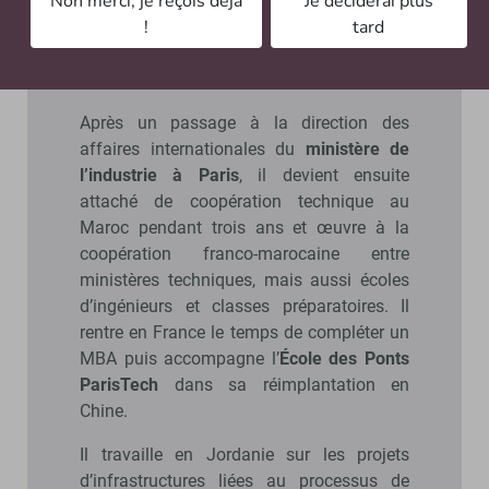
Non merci, je reçois déjà
Je déciderai plus
le secteur scientifique de l’
ambassade de
!
tard
France en Indonésie
, où il participe au
développement de coopérations en
géosciences.
Après un passage à la direction des
affaires internationales du
ministère de
l’industrie à Paris
, il devient ensuite
attaché de coopération technique au
Maroc pendant trois ans et œuvre à la
coopération franco-marocaine entre
ministères techniques, mais aussi écoles
d’ingénieurs et classes préparatoires. Il
rentre en France le temps de compléter un
MBA puis accompagne l’
École des Ponts
ParisTech
dans sa réimplantation en
Chine.
Il travaille en Jordanie sur les projets
d’infrastructures liées au processus de