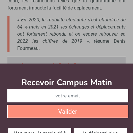
court, les restrictions telles que la quarantaine ont
fortement impacté la facilité de déplacement.
« En 2020, la mobilité étudiante s’est effondrée de
64 % mais en 2021, les échanges et déplacements
ont fortement rebondi, et on espère retrouver en
2022 les chiffres de 2019 »
, résume Denis
Fourmeau.
Le parcours de Denis Fourmeau
Plus qu’atypique, le parcours de Denis
Recevoir Campus Matin
Abonnez
Fourmeau suit néanmoins un fil rouge :
celui d’une
passion pour la Chine
, et par
extension pour l’Asie. Formé pour devenir
ingénieur en travaux publics
, son goût
Valider
pour l’international l’amène à vivre entre la
France et l’Asie. Il y commence sa carrière
par un volontariat international (VIA) dans