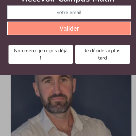
LinkedIn et Instagram forment aujourd’hui un duo
efficace pour les institutions, tandis que TikTok incarne
la nouvelle génération de réseaux sociaux.
« En quittant
Valider
X, nous n’avons pas tout perdu : nous avons gagné en
qualité d’interactions sur LinkedIn »,
note Isabelle
Froustey.
Non merci, je reçois déjà
Je déciderai plus
!
tard