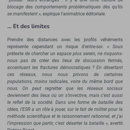
blocage des comportements probl
ématiques d
ès qu
’ils
se manifestent »
, explique l’animatrice éditoriale.
… Et des limites
Prendre des distances avec les profils véhéments
représente cependant un risque d’entre-soi.
« Sous
prétexte de chercher un espace plus serein, ne risquons-
nous pas de créer des lieux de discussion fermés,
accentuant les fractures démocratiques
? En d
ésertant
ces r
éseaux, nous nous privons de certaines
populations, moins radicales, voire du m
ême bord que
nous. On peut regretter que les r
éseaux sociaux
deviennent des lieux o
ù on s
’invective, mais c
’est aussi
le reflet de la soci
ét
é. Dans une forme de bataille des
id
ées, l
’ESR a un r
ôle
à jouer, sur le fait de militer pour la
m
éthode scientifique et le raisonnement rationnel, et j’ai
l’impression que partir, c’est déserter la bataille »
, avertit