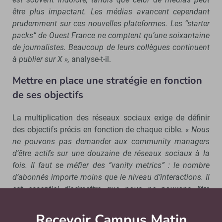
être plus impactant. Les médias avancent cependant
prudemment sur ces nouvelles plateformes. Les “
starter
packs
”
de Ouest France ne comptent qu
’une soixantaine
de journalistes. Beaucoup de leurs coll
ègues continuent
à publier sur X »,
analyse-t-il.
Mettre en place une stratégie en fonction
de ses objectifs
La multiplication des réseaux sociaux exige de définir
des objectifs précis en fonction de chaque cible.
« Nous
ne pouvons pas demander aux community managers
d’être actifs sur une douzaine de réseaux sociaux à la
fois. Il faut se méfier des “
vanity metrics
”
: le nombre
d
’abonn
és importe moins que le niveau d
’interactions. Il
est essentiel d
’admettre que nous ne pouvons
être
partout et de fixer des micro-objectifs pour chaque
plateforme »,
soutient Patrice Razet.
Recevoir Campus Matin
Abonnez