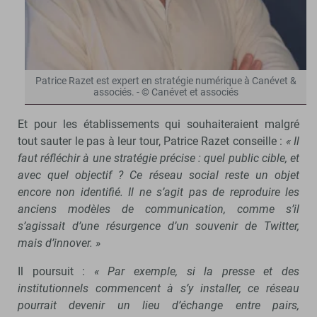
Patrice Razet est expert en stratégie numérique à Canévet &
associés. - © Canévet et associés
Et pour les établissements qui souhaiteraient malgré
tout sauter le pas à leur tour, Patrice Razet conseille :
« Il
faut réfléchir à une stratégie précise : quel public cible, et
avec quel objectif
? Ce r
éseau social reste un objet
encore non identifi
é. Il ne s
’agit pas de reproduire les
anciens mod
èles de communication, comme s
’il
s
’agissait d
’une r
ésurgence d
’un souvenir de Twitter,
mais d
’innover. »
Il poursuit :
« Par exemple, si la presse et des
institutionnels commencent à s’y installer, ce réseau
pourrait devenir un lieu d’échange entre pairs,