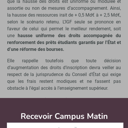
que la hausse des droits est uniforme ou modulée et
assortie ou non de mesures d’accompagnement. Ainsi,
la hausse des ressources irait de + 0,5 Md€ à + 2,5 Md€,
selon le scénario retenu. L’IGF seule se prononce en
faveur de celui qui permet le meilleur rendement, soit
une
hausse uniforme des droits accompagnée du
renforcement des prêts étudiants garantis par l’État et
d’une réforme des bourses.
Elle rappelle toutefois que toute décision
d’augmentation des droits d’inscription devra veiller au
respect de la jurisprudence du Conseil d’État qui exige
que les frais restent modiques et ne fassent pas
obstacle à l’égal accès à l’enseignement supérieur.
Revoir le modèle de répartition des
dotations et moderniser les outils de
Recevoir Campus Matin
Abonnez
gestion