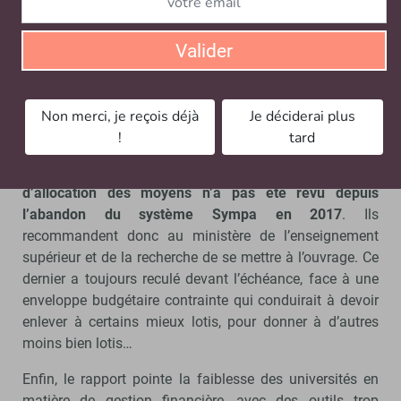
Plusieurs universités mettent régulièrement en avant
qu’à caractéristiques égales, elles touchent moins que la
Valider
moyenne nationale. C’est le cas par exemple de
l’Université de Tours, dont la dotation par étudiant est de
1 000 € inférieure à la moyenne des universités
pluridisciplinaires avec santé. Alors le système est-il si
Non merci, je reçois déjà
Je déciderai plus
inéquitable ?
!
tard
Oui, admettent l’IGF et l’Igésr qui notent que
le système
d’allocation des moyens n’a pas été revu depuis
l’abandon du système Sympa en 2017
. Ils
recommandent donc au ministère de l’enseignement
supérieur et de la recherche de se mettre à l’ouvrage. Ce
dernier a toujours reculé devant l’échéance, face à une
enveloppe budgétaire contrainte qui conduirait à devoir
enlever à certains mieux lotis, pour donner à d’autres
moins bien lotis…
Enfin, le rapport pointe la faiblesse des universités en
matière de gestion financière, avec des outils trop