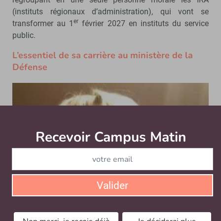
(instituts régionaux d’administration), qui vont se
er
transformer au 1
février 2027 en instituts du service
public.
L’essentiel de sa carrière au ministère de la
Défense
Recevoir Campus Matin
Abonnez
Valider