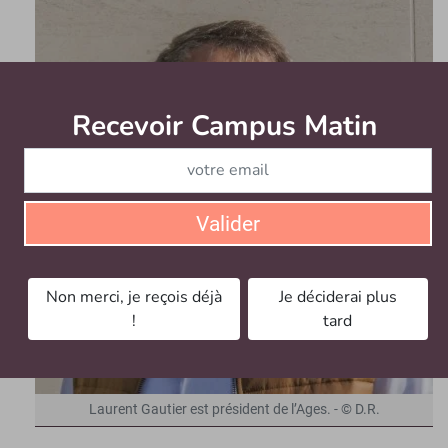
Recevoir Campus Matin
Abonnez
Valider
Non merci, je reçois déjà
Je déciderai plus
!
tard
Laurent Gautier est président de l’Ages. - © D.R.