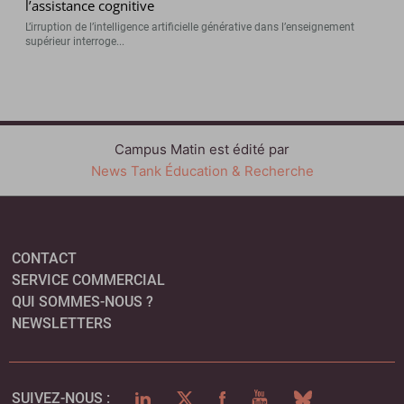
l’assistance cognitive
L’irruption de l’intelligence artificielle générative dans l’enseignement
supérieur interroge...
Campus Matin est édité par
News Tank Éducation & Recherche
CONTACT
SERVICE COMMERCIAL
QUI SOMMES-NOUS ?
NEWSLETTERS
LINKEDIN
TWITTER
FACEBOOK
YOUTUBE
BLUESKY
SUIVEZ-NOUS :