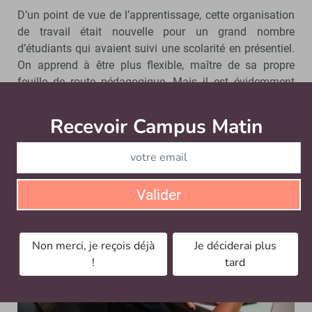
D’un point de vue de l’apprentissage, cette organisation
de travail était nouvelle pour un grand nombre
d’étudiants qui avaient suivi une scolarité en présentiel.
On apprend à être plus flexible, maître de sa propre
feuille de route pédagogique. Mais il est évidemment
plus compliqué pour les étudiants de travailler quand ils
doivent partager un petit espace avec plusieurs
Recevoir Campus Matin
Abonnez
personnes.
Valider
Non merci, je reçois déjà
Je déciderai plus
!
tard