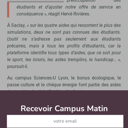
préoccupation des
étudiants et d’ajuster notre offre de service en
conséquence »
, réagit Hervé Rivières.
À Saclay,
« sur les quatre aides qui ressortent le plus des
simulations, deux ne sont pas connues des étudiants.
L’outil ne s’adresse pas seulement aux étudiants
précaires, mais à tous les profils d’étudiants, car la
plateforme identifie tous types d’aides, que ce soit pour
le sport, les loisirs, les aides tremplins, le handicap… »,
poursuit-il.
Au campus Sciences-U Lyon, le bonus écologique, le
passe culture et le chèque énergie font partie des aides
dont ont le plus bénéficié les étudiants.
La communication, clé d’un déploiement
Recevoir Campus Matin
Abonnez
réussi
Comme pour le recours aux aides, la communication est