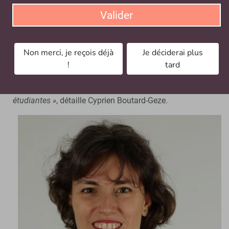
déterminante dans le déploiement de la plateforme
Valider
auprès des étudiants de ses établissements clients.
« Nous nous adaptons à la structure de chaque école
pour atteindre le plus d’étudiants possible. Nous
pouvons ajouter un lien vers la plateforme sur l’intranet
Non merci, je reçois déjà
Je déciderai plus
des établissements,
faire des campagnes par mail, de
!
tard
l’affichage sur les campus. Nous travaillons avec les
services vie étudiante et parfois avec les associations
étudiantes »
, détaille Cyprien Boutard-Geze.