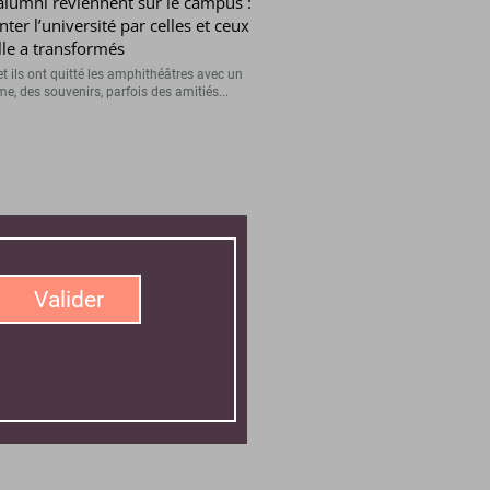
alumni reviennent sur le campus :
nter l’université par celles et ceux
lle a transformés
et ils ont quitté les amphithéâtres avec un
e, des souvenirs, parfois des amitiés...
er
Valider