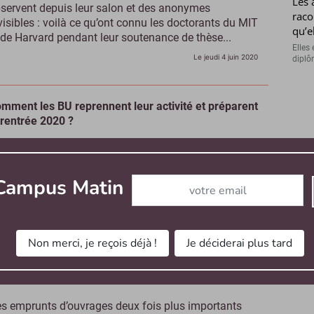
Les 
servent depuis leur salon et des anonymes
raco
visibles : voilà ce qu’ont connu les doctorants du MIT
qu’e
 de Harvard pendant leur soutenance de thèse...
Elles 
Le jeudi 4 juin 2020
diplôm
mment les BU reprennent leur activité et préparent
 rentrée 2020 ?
s enjeux sont multiples pour les BU (bibliothèques
iversitaires) avec près d’un million d’ouvrages sortis
Abonnez-vous à notre newslett
 une mise en quarantaine des livres à organiser. Le
 Campus Matin
ive comme solution d’appointDans l’attente de...
Le jeudi 4 juin 2020
Non merci, je reçois déjà !
Je déciderai plus tard
mment les BU se sont-elles organisées face à la
ise Covid-19 ?
s emprunts d’ouvrages deux fois plus importants