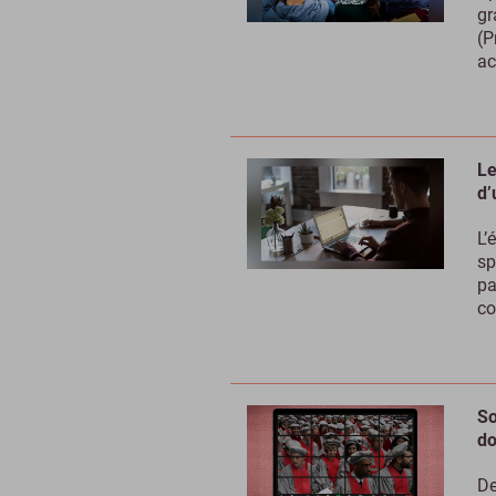
gr
(P
ac
Le
d’
L’
sp
pa
co
So
do
De