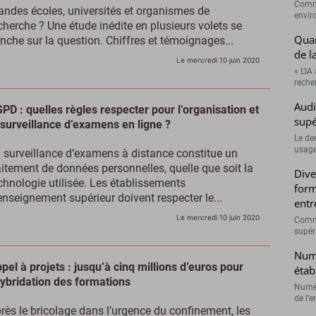
Comme
andes écoles, universités et organismes de
envir
cherche ? Une étude inédite en plusieurs volets se
Quan
nche sur la question. Chiffres et témoignages...
de l
Le mercredi 10 juin 2020
« L’IA
recher
Audi
PD : quelles règles respecter pour l’organisation et
supé
 surveillance d’examens en ligne ?
Le de
usage
 surveillance d’examens à distance constitue un
aitement de données personnelles, quelle que soit la
Dive
chnologie utilisée. Les établissements
form
enseignement supérieur doivent respecter le...
entr
Le mercredi 10 juin 2020
Comme
supéri
Numé
pel à projets : jusqu’à cinq millions d’euros pour
étab
hybridation des formations
Numér
de l’e
rès le bricolage dans l’urgence du confinement, les