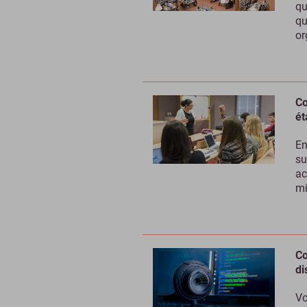
qu
qu
or
Co
ét
En
su
ac
mi
Co
di
Vo