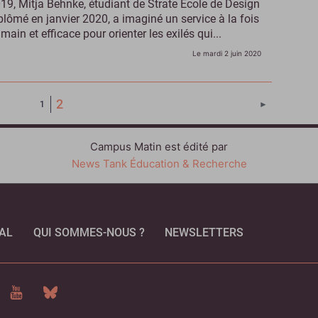
19, Mitja Behnke, étudiant de Strate École de Design
plômé en janvier 2020, a imaginé un service à la fois
main et efficace pour orienter les exilés qui...
Le mardi 2 juin 2020
(Page courante)
2
Page suivant
1
►
Campus Matin est édité par
News Tank Éducation & Recherche
AL
QUI SOMMES-NOUS ?
NEWSLETTERS
CEBOOK
YOUTUBE
BLUESKY