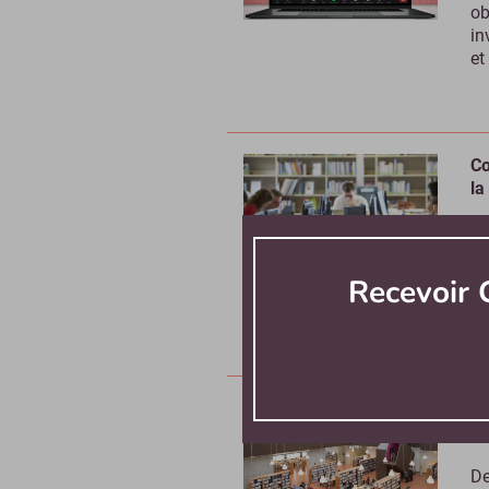
ob
in
et
Co
la
Le
un
et
Recevoir
dr
Co
cr
De