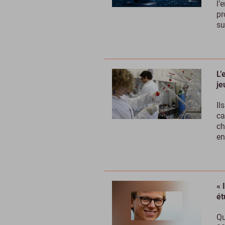
l’
pr
su
L’
je
Il
ca
ch
en
« 
ét
Qu