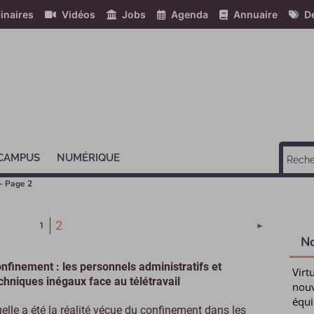
inaires
Vidéos
Jobs
Agenda
Annuaire
Dé
 CAMPUS
NUMÉRIQUE
 - Page 2
(Page courante)
2
Page suivant
1
►
N
nfinement : les personnels administratifs et
Virt
chniques inégaux face au télétravail
nouv
équi
elle a été la réalité vécue du confinement dans les