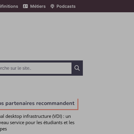
finitions
Métiers
Podcasts
Chercher
e
os partenaires recommandent
ual desktop infrastructure (VDI) : un
eau service pour les étudiants et les
pes