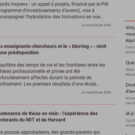
ands moyens : un appel à projets, financé par le PIA
rogramme d’investissements d’avenir), vise à
compagner l’hybridation des formations en vue...
Le mardi 9 juin 2020
Virt
nouv
équi
s enseignants-chercheurs et le « blurring » : récit
Comme
une prédisposition
envir
Que 
équilibre des temps de vie et les frontières entre les
Dans 
hères professionnelle et privée ont été
éduca
rticulièrement affectés durant la période de
nfinement. Les premiers résultats d’une étude...
Doct
d’av
Le mardi 9 juin 2020
Accue
pas c
IA à 
utenance de thèse en visio : l’expérience des
ctorants du MIT et de Harvard
L’un 
univer
s pouces approbateurs, des grands-parents qui