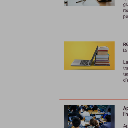
gr
re
pe
RG
la
La
tr
te
d’
Ap
l’
Ap