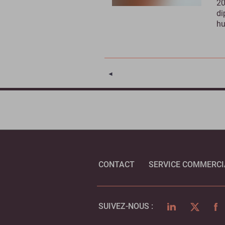
20
di
hu
Page précédente
◄
CONTACT
SERVICE COMMERCI
LINKEDIN
TWITTER
FA
SUIVEZ-NOUS :