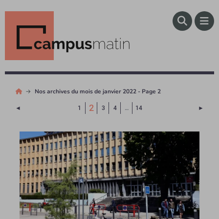
Nos archives du mois de janvier 2022 - Page 2
(Page courante)
2
Page précédente
Page 
◄
1
3
4
…
14
►