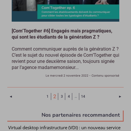
[Com’Together #6] Engagés mais pragmatiques,
qui sont les étudiants de la génération Z ?
Comment communiquer auprès de la génération Z ?
C’est le sujet du nouvel épisode de Com’Together qui
revient pour une deuxième saison, toujours signée
par l’agence madamemonsieur...
Le mercredi 2 novembre 2022
- Contenu sponsorisé
(Page courante)
2
Page précédente
Page 
◄
1
3
4
…
14
►
Nos partenaires recommandent
Virtual desktop infrastructure (VDI) : un nouveau service