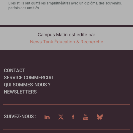
Elles et ils ont quitté les amphithéâtres avec un diplôme, des souvenirs,
parfois des amitiés...
Campus Matin est édité par
News Tank Éducation & Recherche
CONTACT
SERVICE COMMERCIAL
QUI SOMMES-NOUS ?
NEWSLETTERS
LINKEDIN
TWITTER
FACEBOOK
YOUTUBE
BLUESKY
SUIVEZ-NOUS :