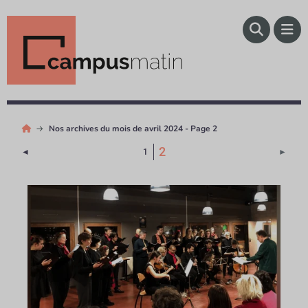
Nos archives du mois de avril 2024 - Page 2
(Page courante)
2
Page précédente
Page 
◄
1
►