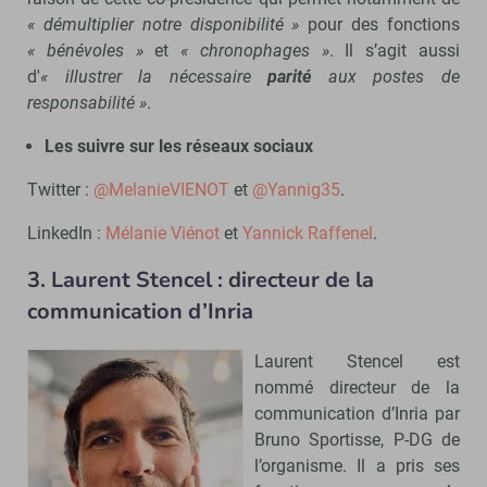
« démultiplier notre disponibilité »
pour des fonctions
« bénévoles »
et
« chronophages »
. Il s’agit aussi
d'
« illustrer la nécessaire
parité
aux postes de
responsabilité »
.
Les suivre sur les réseaux sociaux
Twitter :
@MelanieVIENOT
et
@Yannig35
.
LinkedIn :
Mélanie Viénot
et
Yannick Raffenel
.
3. Laurent Stencel : directeur de la
communication d’Inria
Laurent Stencel est
nommé directeur de la
communication d’Inria par
Bruno Sportisse, P-DG de
l’organisme. Il a pris ses