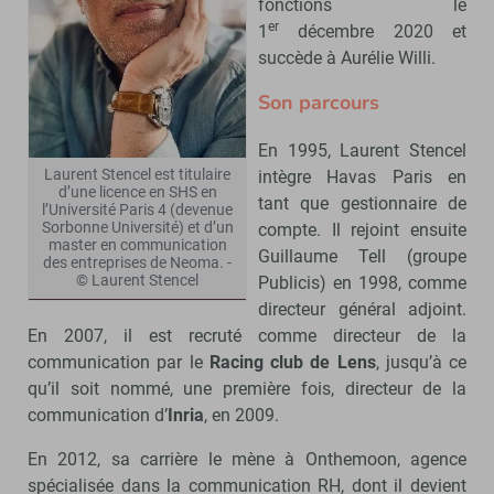
fonctions le
er
1
décembre 2020 et
succède à Aurélie Willi.
Son parcours
En 1995, Laurent Stencel
Laurent Stencel est titulaire
intègre Havas Paris en
d’une licence en SHS en
tant que gestionnaire de
l’Université Paris 4 (devenue
Sorbonne Université) et d’un
compte. Il rejoint ensuite
master en communication
Guillaume Tell (groupe
des entreprises de Neoma. -
© Laurent Stencel
Publicis) en 1998, comme
directeur général adjoint.
En 2007, il est recruté comme directeur de la
communication par le
Racing club de Lens
, jusqu’à ce
qu’il soit nommé, une première fois, directeur de la
communication d’
Inria
, en 2009.
En 2012, sa carrière le mène à Onthemoon, agence
spécialisée dans la communication RH, dont il devient