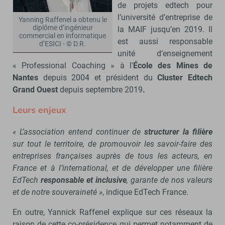
de projets edtech pour
l’université d’entreprise de
Yanning Raffenel a obtenu le
diplôme d’ingénieur
la MAIF jusqu’en 2019. Il
commercial en informatique
est aussi responsable
d’ESICI - © D.R.
unité d’enseignement
« Professional Coaching » à l'
École des Mines de
Nantes
depuis 2004 et président du
Cluster Edtech
Grand Ouest
depuis septembre 2019
.
Leurs enjeux
« L’association entend continuer de
structurer la filière
sur tout le territoire, de promouvoir les savoir-faire des
entreprises françaises auprès de tous les acteurs, en
France et à l’international, et de développer une filière
EdTech
responsable et inclusive
, garante de nos valeurs
et de notre souveraineté »
, indique EdTech France.
En outre, Yannick Raffenel explique sur ces réseaux la
raison de cette co-présidence qui permet notamment de