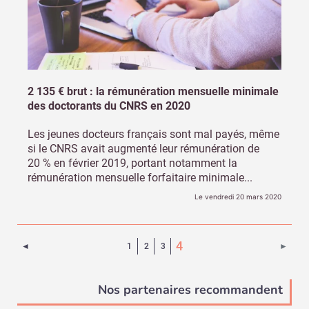
2 135 € brut : la rémunération mensuelle minimale
des doctorants du CNRS en 2020
Les jeunes docteurs français sont mal payés, même
si le CNRS avait augmenté leur rémunération de
20 % en février 2019, portant notamment la
rémunération mensuelle forfaitaire minimale...
Le vendredi 20 mars 2020
(Page courante)
4
Page précédente
Page 
◄
1
2
3
►
Nos partenaires recommandent