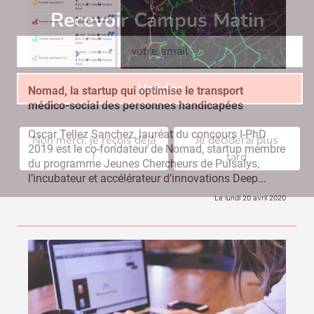
Recevoir Campus Matin
Abonnez
Valider
Nomad, la startup qui optimise le transport
médico-social des personnes handicapées
Oscar Tellez Sanchez, lauréat du concours I-PhD
Non merci, je reçois déjà
Je déciderai plus
2019 est le co-fondateur de Nomad, startup membre
!
tard
du programme Jeunes Chercheurs de Pulsalys,
l’incubateur et accélérateur d’innovations Deep...
Le lundi 20 avril 2020