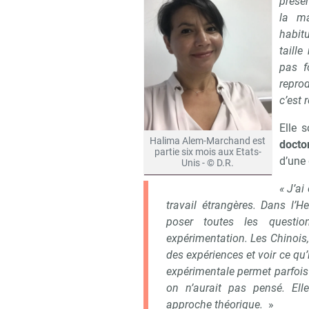
présen
la ma
habit
taill
pas f
reprod
c’est 
Elle 
Halima Alem-Marchand est
docto
partie six mois aux Etats-
d’une 
Unis - © D.R.
« J’ai
travail étrangères. Dans l’H
poser toutes les questi
expérimentation. Les Chinois, 
des expériences et voir ce qu
expérimentale permet parfois 
Recevoir
on n’aurait pas pensé. E
approche théorique
.
»