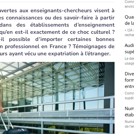
Comme
envir
ouvertes aux enseignants-chercheurs visent à
Quan
es connaissances ou des savoir-faire à partir
de l
dans des établissements d’enseignement
« L’IA
 qu’en est-il exactement de ce choc culturel ?
recher
il possible d’importer certaines bonnes
Audi
en professionnel en France ? Témoignages de
supé
rs ayant vécu une expatriation à l’étranger.
Le de
usage
Dive
form
entr
Comme
supéri
Numé
étab
Numér
de l’e