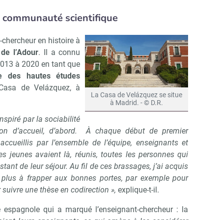
la communauté scientifique
Non merci, je reçois déjà !
Je déciderai plus tard
chercheur en histoire à
 de l’Adour
. Il a connu
2013 à 2020 en tant que
le des hautes études
asa de Velázquez, à
La Casa de Velázquez se situe
à Madrid. - © D.R.
nspiré par la sociabilité
on d’accueil, d’abord. À chaque début de premier
accueillis par l’ensemble de l’équipe, enseignants et
es jeunes avaient là, réunis, toutes les personnes qui
estant de leur séjour.
Au fil de ces brassages, j’ai acquis
e plus à frapper aux bonnes portes, par exemple pour
suivre une thèse en codirection »,
explique-t-il.
é espagnole qui a marqué l’enseignant-chercheur : la