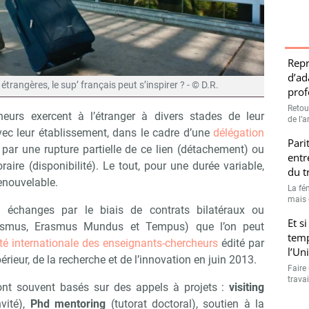
Repr
d’ad
trangères, le sup’ français peut s’inspirer ? - © D.R.
prof
Retou
eurs exercent à l’étranger à divers stades de leur
de l’a
avec leur établissement, dans le cadre d’une
délégation
Pari
t par une rupture partielle de ce lien (détachement) ou
entr
aire (disponibilité). Le tout, pour une durée variable,
du t
renouvelable.
La fé
mais 
s échanges par le biais de contrats bilatéraux ou
Et si
rasmus, Erasmus Mundus et Tempus) que l’on peut
temp
ité internationale des enseignants-chercheurs
édité par
l’Uni
rieur, de la recherche et de l’innovation en juin 2013.
Faire
travai
sont souvent basés sur des appels à projets :
visiting
vité),
Phd mentoring
(tutorat doctoral), soutien à la