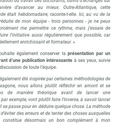
tation du travail des doctorants, suivis d’échanges sur
nière d’avancer au mieux. Outre-Atlantique, cette
ude était hebdomadaire,
raconte-t-elle.
Ici, au vu de la
e réduite de mon équipe - trois personnes - je ne peux
orcément me permettre ce rythme, mais j’essaie de
uire l’initiative aussi régulièrement que possible, car
réellement enrichissant et formateur. »
souhaite également conserver la
présentation par un
rant d’une publication intéressante
à ses yeux, suivie
discussion de toute l’équipe.
 également été inspirée par certaines méthodologies de
exagone, nous allons plutôt réfléchir en amont et se
ons de manière théorique avant de lancer une
par exemple, vont plutôt faire l’inverse, à savoir lancer
’il se passe pour en déduire quelque chose. La méthode
d’éviter des erreurs et de tenter des choses auxquelles
Abonnez-vous à notre newslett
 Campus Matin
lle constitue désormais un bon complément à mon