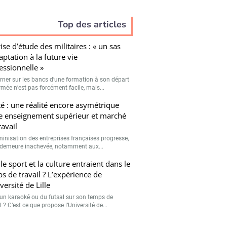
Top des articles
ise d’étude des militaires : « un sas
aptation à la future vie
essionnelle »
rner sur les bancs d’une formation à son départ
rmée n’est pas forcément facile, mais...
té : une réalité encore asymétrique
e enseignement supérieur et marché
ravail
minisation des entreprises françaises progresse,
demeure inachevée, notamment aux...
 le sport et la culture entraient dans le
s de travail ? L’expérience de
versité de Lille
 un karaoké ou du futsal sur son temps de
l ? C’est ce que propose l’Université de...