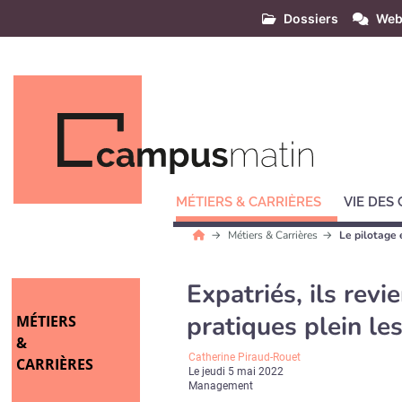
Dossiers
Web
MÉTIERS & CARRIÈRES
VIE DES
Métiers & Carrières
Le pilotage 
Expatriés, ils rev
pratiques plein les
MÉTIERS
&
Catherine Piraud-Rouet
CARRIÈRES
Le
jeudi 5 mai 2022
Management