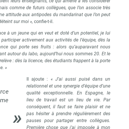
oient leurs enseignants, ce qui amène à les considérer
ais comme de futurs collègues, que l’on associe très
Une attitude aux antipodes du mandarinat que l’on peut
déteint sur moi »,
confie-t-il.
ce à un jeune qui en veut et doté d’un potentiel, je lui
participer activement aux activités de l’équipe, dès la
ance qui porte ses fruits : alors qu’auparavant nous
tant autour du labo, aujourd’hui nous sommes 20. Et le
relève : dès la licence, des étudiants frappent à la porte
e. »
Il ajoute :
« J’ai aussi puisé dans un
relationnel et une synergie d’équipe d’une
urce
qualité exceptionnelle. En Espagne, le
orme
lieu de travail est un lieu de vie. Par
conséquent, il faut se faire plaisir et ne
pas hésiter à prendre régulièrement des
pauses pour partager entre collègues.
Première chose que j’ai imposée à mon