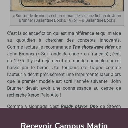
« Sur l’onde de choc » est un roman de science-fiction de John
Brunner (Ballantine Books, 1975). - © Ballantine Books
C’est la science-fiction qui est ma référence et qui m’aide
au quotidien à chercher des concepts innovants.
Comme lecture je recommande
The shockwave rider
de
John Brunner (« Sur l’onde de choc » en français) ; écrit
en 1975. Il y est déjà décrit un monde connecté qui est
hacké par le héros. J’ai toujours été frappé comme
l’auteur a décrit précisément une imprimante laser alors
que le premier modèle est sorti l’année suivante. John
Brunner devait avoir une connaissance au centre de
recherche Xerox Palo Alto !
Comme visionnage c’est
Ready player One
de Steven
Spielberg : une vision bien pessimiste de l’utilisation de
la réalité virtuelle à grande échelle. C’est justement
Recevoir Campus Matin
Abonnez
l’avenir qu’il nous faut absolument éviter en travaillant