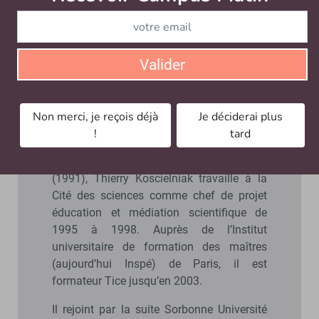
aujourd’hui à des usages éducatifs qui sont très peu
présents dans ce film.
Écouter toute la discographie de
Claude Nougaro
est
Valider
une belle occupation pour finir l’été.
Non merci, je reçois déjà
Je déciderai plus
Le parcours de Thierry Koscielniak
!
tard
Docteur en chimie et modélisation
moléculaire de
Sorbonne Université
(1991), Thierry Koscielniak travaille à la
Cité des sciences comme chef de projet
éducation et médiation scientifique de
1995 à 1998. Auprès de l’Institut
universitaire de formation des maîtres
(aujourd’hui Inspé) de Paris, il est
formateur Tice jusqu’en 2003.
Il rejoint par la suite Sorbonne Université