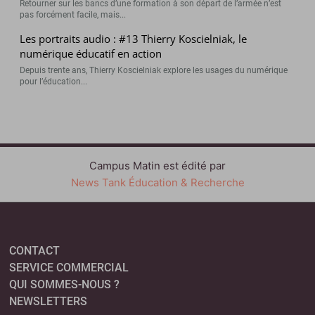
Retourner sur les bancs d’une formation à son départ de l’armée n’est
pas forcément facile, mais...
Les portraits audio : #13 Thierry Koscielniak, le
numérique éducatif en action
Depuis trente ans, Thierry Koscielniak explore les usages du numérique
pour l’éducation...
Campus Matin est édité par
News Tank Éducation & Recherche
CONTACT
SERVICE COMMERCIAL
QUI SOMMES-NOUS ?
NEWSLETTERS