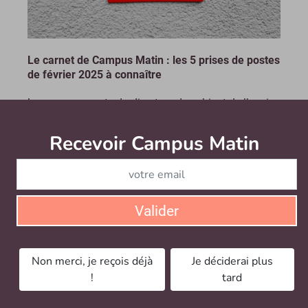
Le carnet de Campus Matin : les 5 prises de postes
de février 2025 à connaître
Le nouveau poste du directeur de cabinet de l’ancien
ministre Patrick Hetzel, l’ex-présidente du Cnous à
l’Inspection générale de l’éducation, du sport et de la
Recevoir Campus Matin
Abonnez
recherche, des dirigeants d’établissements...
Le mercredi 5 mars 2025
Valider
Non merci, je reçois déjà
Je déciderai plus
!
tard