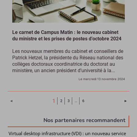
Le carnet de Campus Matin : le nouveau cabinet
du ministre et les prises de postes d’octobre 2024
Les nouveaux membres du cabinet et conseillers de
Patrick Hetzel, la présidente du Réseau national des
collèges doctoraux coordinatrice du doctorat au
ministère, un ancien président d’université à la...
Le mercredi 13 novembre 2024
(Page courante)
1
Page 
◄
2
3
…
6
►
Nos partenaires recommandent
Virtual desktop infrastructure (VDI) : un nouveau service