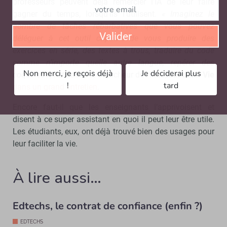
professeurs peuvent déjà remercier l’IA de leur faire
gagner du temps, lorsqu’ils l’utilisent.
« Imaginez le
nombre de tâches rébarbatives que vous pouvez
Valider
déléguer à cet outil capable de vous produire des
exercices en série, des textes à trous, traduire du code
comme n’importe quelle autre langue, repérer des
Non merci, je reçois déjà
Je déciderai plus
coquilles »
, liste ainsi le chercheur de l’Inria,
Jill-Jênn Vie
!
tard
dans un grand entretien
.
Encore faut-il que les enseignants l’apprivoisent et
disent à ce super assistant en quoi il peut leur être utile.
Les étudiants, eux, ont déjà trouvé bien des usages pour
leur faciliter la vie.
À lire aussi…
Edtechs, le contrat de confiance (enfin ?)
EDTECHS