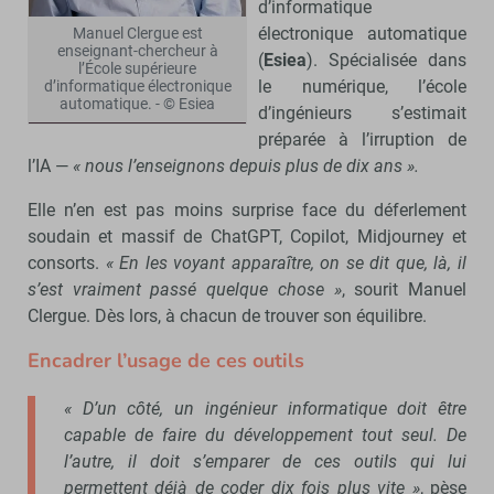
d’informatique
électronique automatique
Manuel Clergue est
enseignant-chercheur à
(
Esiea
). Spécialisée dans
l’École supérieure
le numérique, l’école
d’informatique électronique
automatique. - © Esiea
d’ingénieurs s’estimait
préparée à l’irruption de
l’IA —
« nous l’enseignons depuis plus de dix ans ».
Elle n’en est pas moins surprise face du déferlement
soudain et massif de ChatGPT, Copilot, Midjourney et
consorts.
« En les voyant apparaître, on se dit que, là, il
s’est vraiment passé quelque chose »
, sourit Manuel
Clergue. Dès lors, à chacun de trouver son équilibre.
Encadrer l’usage de ces outils
« D’un côté, un ingénieur informatique doit être
capable de faire du développement tout seul. De
l’autre, il doit s’emparer de ces outils qui lui
permettent déjà de coder dix fois plus vite »
, pèse