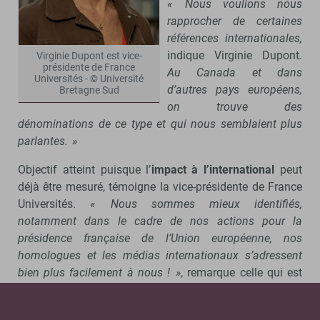
« Nous voulions nous
rapprocher de certaines
références internationales,
indique Virginie Dupont
.
Virginie Dupont est vice-
présidente de France
Au Canada et dans
Universités - © Université
d’autres pays européens,
Bretagne Sud
on trouve des
dénominations de ce type et qui nous semblaient plus
parlantes. »
Objectif atteint puisque l’
impact à l’international
peut
déjà être mesuré, témoigne la vice-présidente de France
Universités.
« Nous sommes mieux identifiés,
notamment dans le cadre de nos actions pour la
présidence française de l’Union européenne, nos
homologues et les médias internationaux s’adressent
bien plus facilement à nous ! »
, remarque celle qui est
également présidente de l’Université Bretagne Sud.