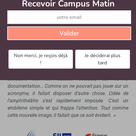
Un nouveau logo et une couleur
Recevoir Campus Matin
Abonnez
dominante qui évolue
France Universités s’est parée d’un nouveau logo, avec
un amphithéâtre, et une nouvelle couleur : le rouge.
Valider
« Derrière cet amphithéâtre stylisé se trouve l’idée d’onde,
de parole ou encore d’écho »
, explique Virginie Dupont.
Non merci, je reçois déjà
Je déciderai plus
Jérémie Fesson détaille :
« La nouvelle identité de
!
tard
l’association devait disposer d’un objet graphique qui
puisse vivre dans un type de format très contraignant,
utilisable sur les réseaux sociaux, sur de la
documentation… Comme on ne pouvait pas jouer sur un
acronyme, il fallait disposer d’autre chose. L’idée de
l’amphithéâtre s’est rapidement imposée. C’est un
emblème simple et qui frappe l’attention. Tout comme
cette nouvelle image, il fallait que ce soit évident. »