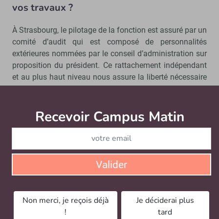
vos travaux ?
À Strasbourg, le pilotage de la fonction est assuré par un
comité d’audit qui est composé de personnalités
extérieures nommées par le conseil d’administration sur
proposition du président. Ce rattachement indépendant
et au plus haut niveau nous assure la liberté nécessaire
pour auditer convenablement : absence de censure et
libre accès à tous documents ou personnes nécessaires
à nos travaux. Nous sommes soumis en contrepartie à
Recevoir Campus Matin
Abonnez
une stricte confidentialité.
Comment procédez-vous pour vos audits ?
Valider
Savoir briser la glace
Non merci, je reçois déjà
Je déciderai plus
Nous utilisons des référentiels comparables à ceux de
!
tard
l’inspection générale (Igésr). Une des méthodes