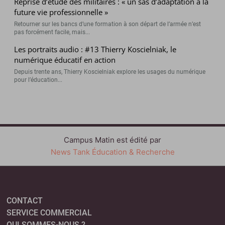
Reprise d’étude des militaires : « un sas d’adaptation à la
future vie professionnelle »
Retourner sur les bancs d’une formation à son départ de l’armée n’est
pas forcément facile, mais...
Les portraits audio : #13 Thierry Koscielniak, le
numérique éducatif en action
Depuis trente ans, Thierry Koscielniak explore les usages du numérique
pour l’éducation...
Campus Matin est édité par
News Tank Éducation & Recherche
CONTACT
SERVICE COMMERCIAL
QUI SOMMES-NOUS ?