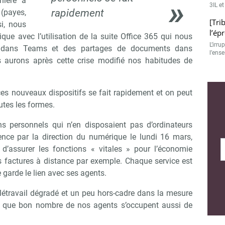
nière à
3IL et
rapidement
(payes,
[Tri
si, nous
l’ép
e avec l’utilisation de la suite Office 365 qui nous
L’irru
s dans Teams et des partages de documents dans
l’ense
 aurons après cette crise modifié nos habitudes de
ces nouveaux dispositifs se fait rapidement et on peut
tes les formes.
s personnels qui n’en disposaient pas d’ordinateurs
ence par la direction du numérique le lundi 16 mars,
 d’assurer les fonctions « vitales » pour l’économie
 factures à distance par exemple. Chaque service est
 garde le lien avec ses agents.
étravail dégradé et un peu hors-cadre dans la mesure
 que bon nombre de nos agents s’occupent aussi de