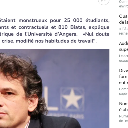
Comme
envir
Quan
taient monstrueux pour 25 000 étudiants,
de l
ts et contractuels et 810 Biatss, explique
« L’IA
ique de l’Université d’Angers. »Nul doute
recher
crise, modifié nos habitudes de travail".
Audi
supé
Le de
usage
Dive
form
entr
Comme
supéri
Numé
étab
Numér
de l’e