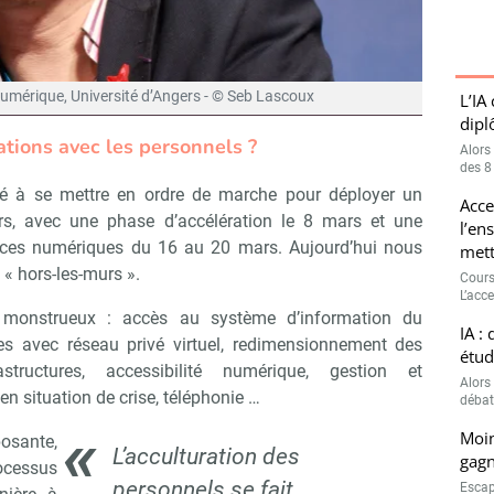
umérique, Université d’Angers - © Seb Lascoux
L’IA
dipl
tions avec les personnels ?
Alors
des 8
cé à se mettre en ordre de marche pour déployer un
Acce
, avec une phase d’accélération le 8 mars et une
l’en
rvices numériques du 16 au 20 mars. Aujourd’hui nous
mett
« hors-les-murs ».
Cours
L’acce
 monstrueux : accès au système d’information du
IA :
tes avec réseau privé virtuel, redimensionnement des
étud
astructures, accessibilité numérique, gestion et
Alors 
n situation de crise, téléphonie …
débat
Moin
sante,
L’acculturation des
gagn
ocessus
personnels se fait
Escap