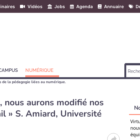
inaires
Vidéos
Jobs
Agenda
Annuaire
Dé
 CAMPUS
NUMÉRIQUE
s de la pédagogie liées au numérique.
e, nous aurons modifié nos
N
il » S. Amiard, Université
Virt
nouv
équi