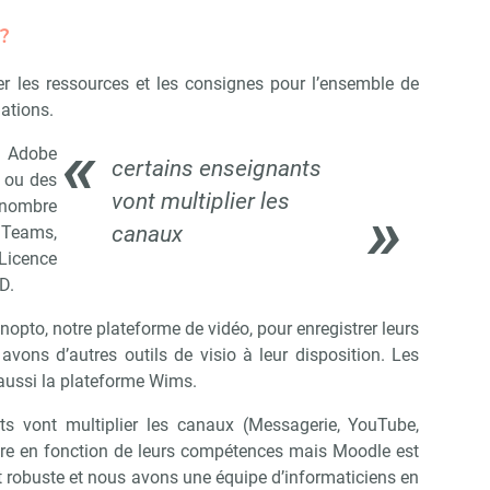
?
Non merci, je reçois déjà !
Je déciderai plus tard
er les ressources et les consignes pour l’ensemble de
ations.
 Adobe
certains enseignants
 ou des
vont multiplier les
nombre
canaux
 Teams,
 Licence
D.
nopto, notre plateforme de vidéo, pour enregistrer leurs
vons d’autres outils de visio à leur disposition. Les
 aussi la plateforme Wims.
ts vont multiplier les canaux (Messagerie, YouTube,
dre en fonction de leurs compétences mais Moodle est
st robuste et nous avons une équipe d’informaticiens en