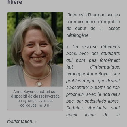
filière
L’idée est d’harmoniser les
connaissances d’un public
de début de L1 assez
hétérogène.
«
On recense différents
bacs, avec des étudiants
qui n’ont pas forcément
fait d’informatique,
témoigne Anne Boyer.
Une
problématique qui devrait
s’accentuer à partir de l’an
Anne Boyer construit son
prochain, avec le nouveau
dispositif de classe inversée
bac, par spécialités libres.
en synergie avec ses
collègues - © D.R.
Certains étudiants sont
aussi issus de la
réorientation.
»