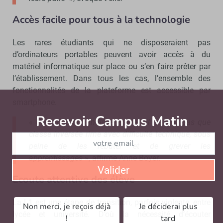
Accès facile pour tous à la technologie
Les rares étudiants qui ne disposeraient pas
d’ordinateurs portables peuvent avoir accès à du
matériel informatique sur place ou s’en faire prêter par
l’établissement. Dans tous les cas, l’ensemble des
fonctionnalités de la plateforme est accessible par
smartphone.
Recevoir Campus Matin
Abonnez
«
Une condition indispensable : il ne faut pas que
classe inversée rime avec difficulté technique, sous
peine de les rebuter et de grever les
apprentissages
», affirme Anne Boyer.
Valider
Ecoute attentive des élève
La L1 est une étape de transition, parfois violente, entre
Non merci, je reçois déjà
Je déciderai plus
lycée et université. D’où la nécessité d’écouter
!
tard