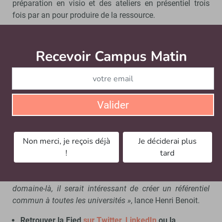
préparation en visio et des ateliers en présentiel trois
fois par an pour produire de la ressource.
En réflexion : « Un référentiel commun sur
la co-création de ressources »
Recevoir Campus Matin
Abonnez
Alors que revenaient régulièrement les questions de la
reconnaissance du travail enseignant en pédagogie ou
encore l’évaluation du coût d’une formation à distance,
Valider
« ces thématiques ont un peu disparu »
, rapporte Thierry
Danquigny.
Non merci, je reçois déjà
Je déciderai plus
Désormais, l’association envisage de prendre à bras le
!
tard
corps la question de la valorisation du travail des
enseignants-chercheurs dans la co-création de
ressources.
« Nous avons une expérience dans ce
domaine-là, il serait intéressant de créer un référentiel
commun à toutes les universités »
, lance Henri Benoit.
Retrouver la Fied
sur Twitter
,
LinkedIn
ou la