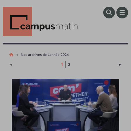
Nos archives de l'année 2024
(Page courante)
1
Page 
◄
2
►