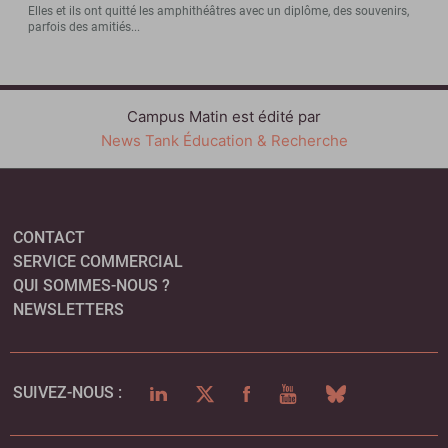
Elles et ils ont quitté les amphithéâtres avec un diplôme, des souvenirs,
parfois des amitiés...
Campus Matin est édité par
News Tank Éducation & Recherche
CONTACT
SERVICE COMMERCIAL
QUI SOMMES-NOUS ?
NEWSLETTERS
LINKEDIN
TWITTER
FACEBOOK
YOUTUBE
BLUESKY
SUIVEZ-NOUS :