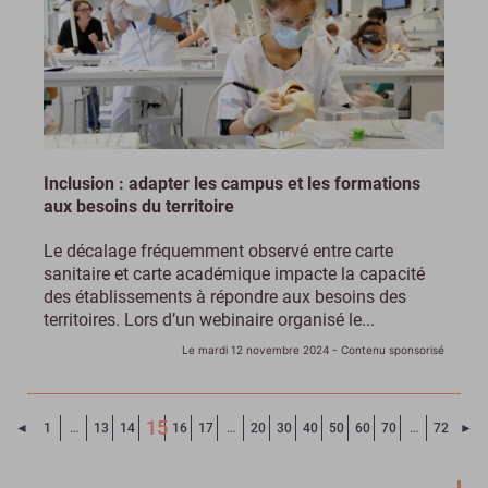
Inclusion : adapter les campus et les formations
aux besoins du territoire
Le décalage fréquemment observé entre carte
sanitaire et carte académique impacte la capacité
des établissements à répondre aux besoins des
territoires. Lors d’un webinaire organisé le...
Le mardi 12 novembre 2024
- Contenu sponsorisé
15
Page précédente
Pa
◄
1
…
13
14
16
17
…
20
30
40
50
60
70
…
72
►
(Page courante)