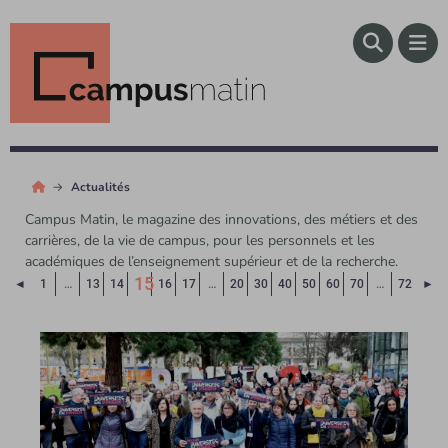
Actualités
Campus Matin, le magazine des innovations, des métiers et des
carrières, de la vie de campus, pour les personnels et les
académiques de l’enseignement supérieur et de la recherche.
15
Page précédente
Pa
◄
1
…
13
14
16
17
…
20
30
40
50
60
70
…
72
►
(Page courante)