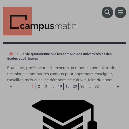
La vie quotidienne sur les campus des universités et des
écoles supérieures
Étudiants, professeurs, chercheurs, personnels administratifs et
techniques sont sur les campus pour apprendre, enseigner,
travailler, mais aussi se détendre, se cultiver, faire du sport.
(Page courante)
1
Page 
◄
2
3
…
10
15
20
30
…
32
►