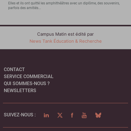
Elles et ils ont quitté les amphithéâtres avec un diplôme, des souvenirs,
parfois des amitiés...
Campus Matin est édité par
News Tank Éducation & Recherche
CONTACT
SERVICE COMMERCIAL
QUI SOMMES-NOUS ?
NEWSLETTERS
LINKEDIN
TWITTER
FACEBOOK
YOUTUBE
BLUESKY
SUIVEZ-NOUS :