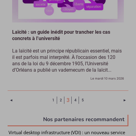
Laïcité : un guide inédit pour trancher les cas
concrets à l’université
La laïcité est un principe républicain essentiel, mais
il est parfois mal interprété. À l’occasion des 120
ans de la loi du 9 décembre 1905, l’Université
d’Orléans a publié un vademecum de la laïcit...
Le mardi 10 mars 2026
(Page courante)
3
Page précédente
Page 
◄
1
2
4
5
►
Nos partenaires recommandent
Virtual desktop infrastructure (VDI) : un nouveau service