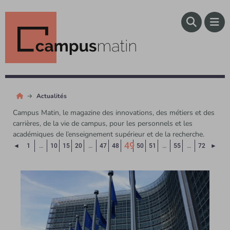
Actualités
Campus Matin, le magazine des innovations, des métiers et des
carrières, de la vie de campus, pour les personnels et les
académiques de l’enseignement supérieur et de la recherche.
49
Page précédente
Page
◄
1
…
10
15
20
…
47
48
50
51
…
55
…
72
►
(Page courante)