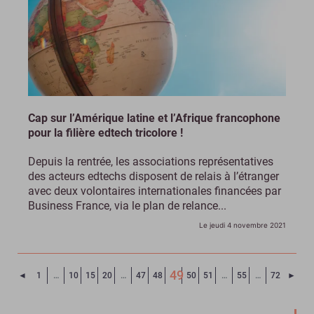
Cap sur l’Amérique latine et l’Afrique francophone
pour la filière edtech tricolore !
Depuis la rentrée, les associations représentatives
des acteurs edtechs disposent de relais à l’étranger
avec deux volontaires internationales financées par
Business France, via le plan de relance...
Le jeudi 4 novembre 2021
49
Page précédente
Page
◄
1
…
10
15
20
…
47
48
50
51
…
55
…
72
►
(Page courante)