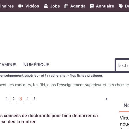
inaires
Vidéos
Jobs
Agenda
Annuaire
Dé
 CAMPUS
NUMÉRIQUE
l’enseignement supérieur et la recherche. - Nos fiches pratiques
ement, les concours, les RH, dans l'enseignement supérieur et la recherche
(Page courante)
3
Page suivant
1
2
4
5
►
N
s conseils de doctorants pour bien démarrer sa
Virt
èse dès la rentrée
nouv