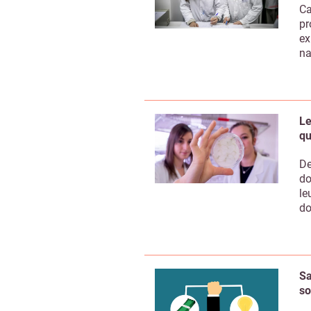
Ca
pr
ex
na
Le
qu
De
do
le
do
Sa
so