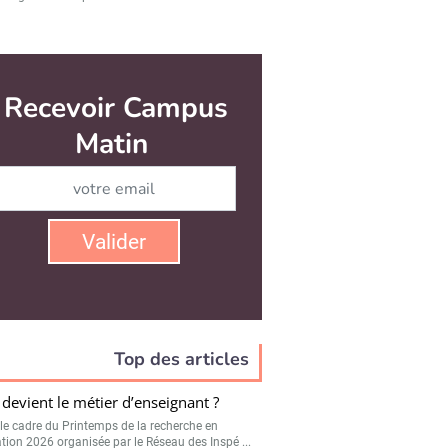
Top des articles
devient le métier d’enseignant ?
le cadre du Printemps de la recherche en
tion 2026 organisée par le Réseau des Inspé ...
orat et parentalité : « Ce n’est pas fou
oir un enfant »
illir un bébé pendant sa thèse de doctorat n’est
hose courante. Entre peur de la...
jeunes diplômés face au vieux
inent
pe reste un continent attractif pour les jeunes
és. C’est le résultat de l’étude...
ise d’étude des militaires : « un sas
aptation à la future vie
essionnelle »
rner sur les bancs d’une formation à son départ