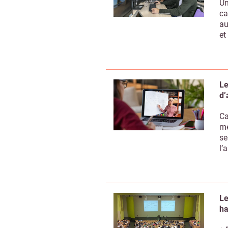
Un
ca
au
et
Le
d’
Ca
me
se
l’
Le
ha