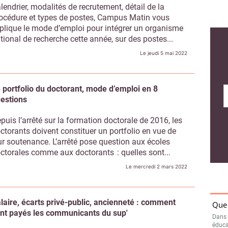
lendrier, modalités de recrutement, détail de la
océdure et types de postes, Campus Matin vous
plique le mode d’emploi pour intégrer un organisme
tional de recherche cette année, sur des postes...
Le jeudi 5 mai 2022
Que 
Dans 
éduca
 portfolio du doctorant, mode d’emploi en 8
Doct
estions
d’av
Accue
puis l’arrêté sur la formation doctorale de 2016, les
pas c
ctorants doivent constituer un portfolio en vue de
ur soutenance. L’arrêté pose question aux écoles
Les 
ctorales comme aux doctorants : quelles sont...
Cont
L’Euro
Le mercredi 2 mars 2022
diplôm
Repr
d’ad
laire, écarts privé-public, ancienneté : comment
prof
nt payés les communicants du sup'
Retou