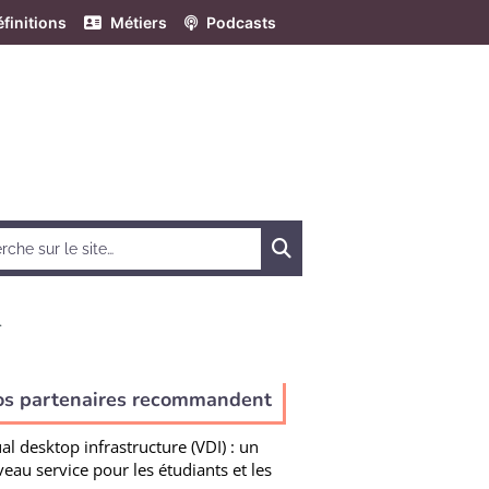
finitions
Métiers
Podcasts
Chercher
.
e
os partenaires recommandent
ual desktop infrastructure (VDI) : un
eau service pour les étudiants et les