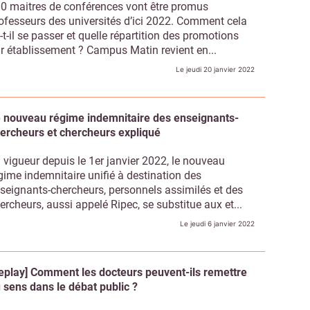
0 maitres de conférences vont être promus
ofesseurs des universités d’ici 2022. Comment cela
-t-il se passer et quelle répartition des promotions
r établissement ? Campus Matin revient en...
Le jeudi 20 janvier 2022
 nouveau régime indemnitaire des enseignants-
ercheurs et chercheurs expliqué
 vigueur depuis le 1er janvier 2022, le nouveau
gime indemnitaire unifié à destination des
seignants-chercheurs, personnels assimilés et des
ercheurs, aussi appelé Ripec, se substitue aux et...
Le jeudi 6 janvier 2022
Abonnez-vous à notre newslett
 Campus Matin
eplay] Comment les docteurs peuvent-ils remettre
 sens dans le débat public ?
Non merci, je reçois déjà !
Je déciderai plus tard