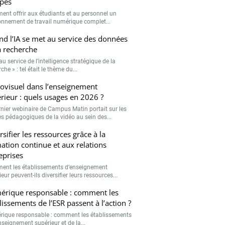
pes
nt offrir aux étudiants et au personnel un
onnement de travail numérique complet...
d l’IA se met au service des données
a recherche
 au service de l’intelligence stratégique de la
che » : tel était le thème du...
ovisuel dans l’enseignement
rieur : quels usages en 2026 ?
rnier webinaire de Campus Matin portait sur les
s pédagogiques de la vidéo au sein des...
rsifier les ressources grâce à la
ation continue et aux relations
eprises
nt les établissements d’enseignement
eur peuvent-ils diversifier leurs ressources...
rique responsable : comment les
lissements de l’ESR passent à l’action ?
ique responsable : comment les établissements
nseignement supérieur et de la...