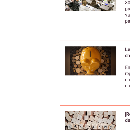
80
pr
va
pa
Le
ch
En
ré
en
ch
Recevoir
[R
du