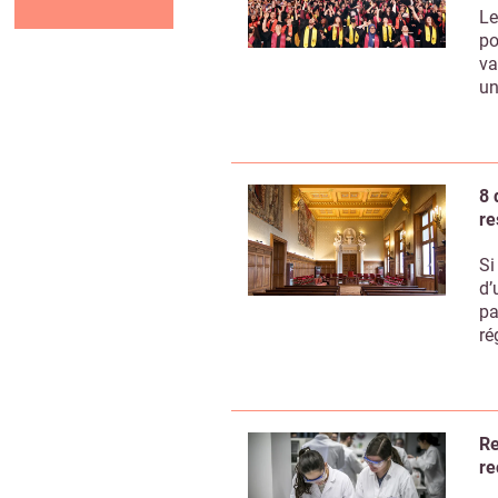
Le
po
va
un
8 
re
Si
d’
pa
ré
Re
re