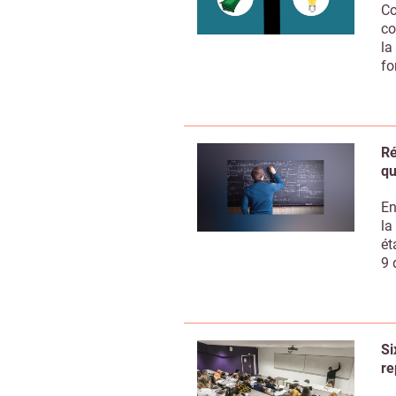
Co
co
la
fo
Ré
qu
En
la
ét
9 
Si
re