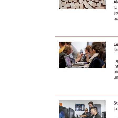
Al
fa
so
po
Le
l’
In
in
mé
un
St
la