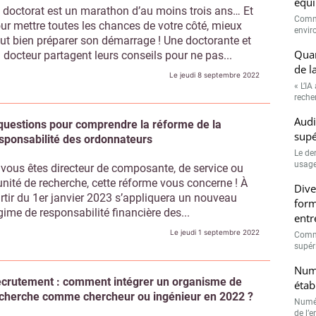
équi
 doctorat est un marathon d’au moins trois ans… Et
Comme
ur mettre toutes les chances de votre côté, mieux
envir
ut bien préparer son démarrage ! Une doctorante et
Quan
 docteur partagent leurs conseils pour ne pas...
de l
Le jeudi 8 septembre 2022
« L’IA
recher
Audi
questions pour comprendre la réforme de la
supé
sponsabilité des ordonnateurs
Le de
usage
 vous êtes directeur de composante, de service ou
unité de recherche, cette réforme vous concerne ! À
Dive
rtir du 1er janvier 2023 s’appliquera un nouveau
form
gime de responsabilité financière des...
entr
Le jeudi 1 septembre 2022
Comme
supéri
Numé
crutement : comment intégrer un organisme de
étab
cherche comme chercheur ou ingénieur en 2022 ?
Numér
de l’e