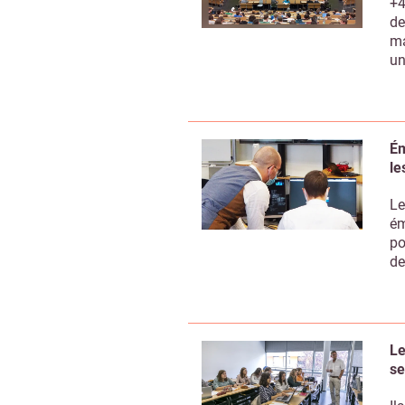
+4
de
ma
un
Ém
le
Le
ém
po
de
Le
se