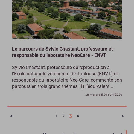
Le parcours de Sylvie Chastant, professeure et
responsable du laboratoire NeoCare - ENVT
Sylvie Chastant, professeure de reproduction à
l’École nationale vétérinaire de Toulouse (ENVT) et
responsable du laboratoire Neo-Care, commente son
parcours en trois grand thèmes. 1) l’équivalent...
Le mercredi 29 avril 2020
(Page courante)
3
Page précédente
Page 
◄
1
2
4
►